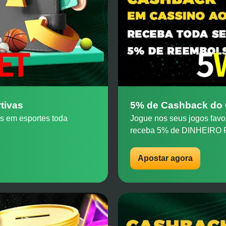
tivas
5% de Cashback do 
s em esportes toda
Jogue nos seus jogos favo
receba 5% de DINHEIRO RE
Apostar agora