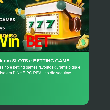
ck em SLOTS e BETTING GAME
sino e betting games favoritos durante o dia e
olso em DINHEIRO REAL no dia seguinte.