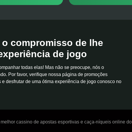
s o compromisso de lhe
experiência de jogo
companhar todas elas! Mas não se preocupe, nós o
o. Por favor, verifique nossa página de promoções
 e desfrutar de uma ótima experiência de jogo conosco no
melhor cassino de apostas esportivas e caça-níqueis online do Br