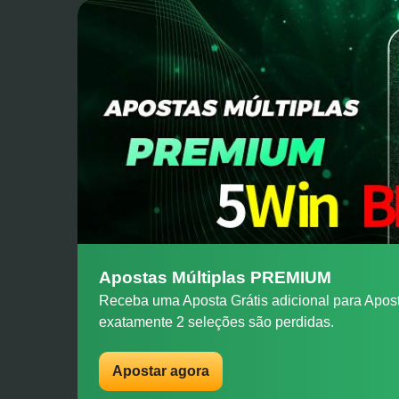
Apostas Múltiplas PREMIUM
Receba uma Aposta Grátis adicional para Apost
exatamente 2 seleções são perdidas.
Apostar agora