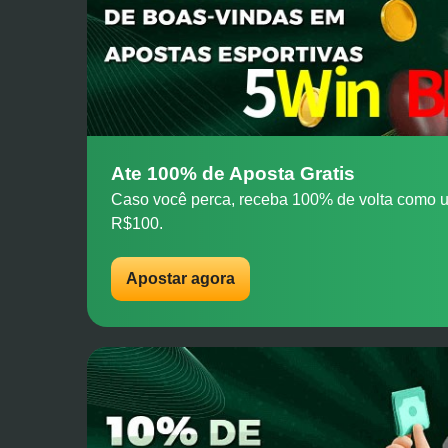
Ate 100% de Aposta Gratis
Caso você perca, receba 100% de volta como u
R$100.
Apostar agora