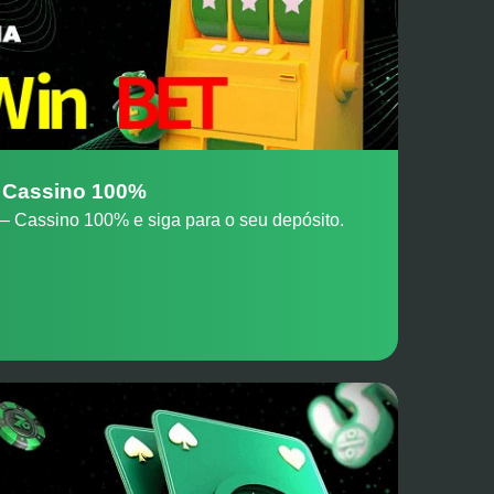
 Cassino 100%
– Cassino 100% e siga para o seu depósito.