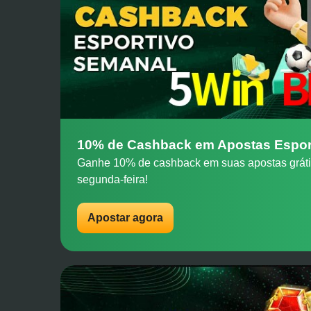
10% de Cashback em Apostas Espor
Ganhe 10% de cashback em suas apostas gráti
segunda-feira!
Apostar agora