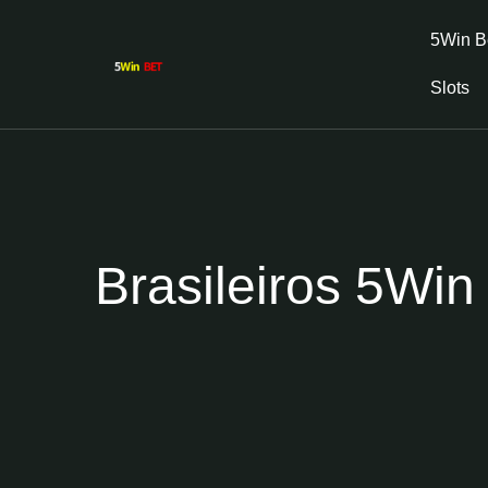
5Win B
Slots
Brasileiros 5Win