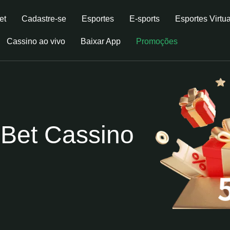
et
Cadastre-se
Esportes
E-sports
Esportes Virtua
Cassino ao vivo
Baixar App
Promoções
 Bet Cassino