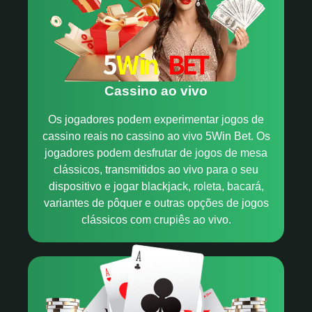
Cassino ao vivo
Os jogadores podem experimentar jogos de
cassino reais no cassino ao vivo 5Win Bet. Os
jogadores podem desfrutar de jogos de mesa
clássicos, transmitidos ao vivo para o seu
dispositivo e jogar blackjack, roleta, bacará,
variantes de pôquer e outras opções de jogos
clássicos com crupiês ao vivo.