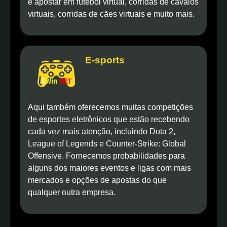
e apostar em futebol virtual, corridas de cavalos
virtuais, corridas de cães virtuais e muito mais.
E-sports
Aqui também oferecemos muitas competições
de esportes eletrônicos que estão recebendo
cada vez mais atenção, incluindo Dota 2,
League of Legends e Counter-Strike: Global
Offensive. Fornecemos probabilidades para
alguns dos maiores eventos e ligas com mais
mercados e opções de apostas do que
qualquer outra empresa.