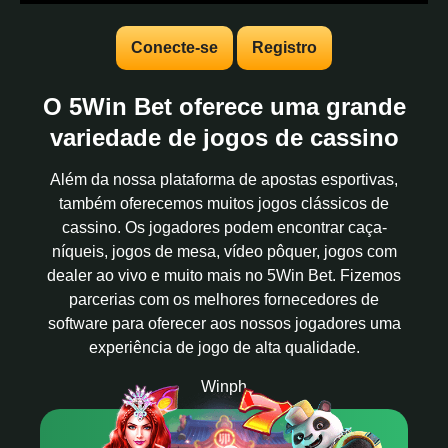
Conecte-se
Registro
O 5Win Bet oferece uma grande
variedade de jogos de cassino
Além da nossa plataforma de apostas esportivas,
também oferecemos muitos jogos clássicos de
cassino. Os jogadores podem encontrar caça-
níqueis, jogos de mesa, vídeo pôquer, jogos com
dealer ao vivo e muito mais no 5Win Bet. Fizemos
parcerias com os melhores fornecedores de
software para oferecer aos nossos jogadores uma
experiência de jogo de alta qualidade.
Winph