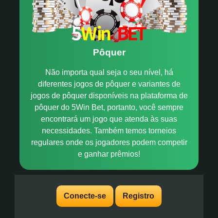
Pôquer
Não importa qual seja o seu nível, há
diferentes jogos de pôquer e variantes de
jogos de pôquer disponíveis na plataforma de
pôquer do 5Win Bet, portanto, você sempre
encontrará um jogo que atenda às suas
necessidades. Também temos torneios
regulares onde os jogadores podem competir
e ganhar prêmios!
Conecte-se
Registro