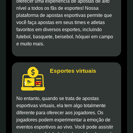
oferecer uma experiência de apostas de alto
nível a todos os fãs de esportes! Nossa
plataforma de apostas esportivas permite que
você faça apostas em seus times e atletas
favoritos em diversos esportes, incluindo
futebol, basquete, beisebol, hóquei em campo
e muito mais.
Esportes virtuais
No entanto, quando se trata de apostas
esportivas virtuais, ela tem algo totalmente
diferente para oferecer aos jogadores. Os
jogadores podem experimentar a emoção de
eventos esportivos ao vivo. Você pode assistir