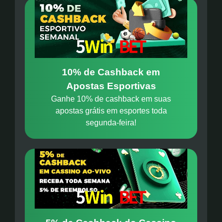
10% de Cashback em
Apostas Esportivas
Ganhe 10% de cashback em suas
apostas grátis em esportes toda
segunda-feira!