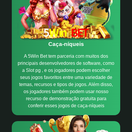
Caça-níqueis
A 5Win Bet tem parceria com muitos dos
principais desenvolvedores de software, como
a Slot pg , e os jogadores podem escolher
seus jogos favoritos entre uma variedade de
temas, recursos e tipos de jogos. Além disso,
os jogadores também podem usar nosso
recurso de demonstração gratuita para
conferir esses jogos de caça-níqueis