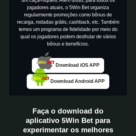
um caça-níqueis. Além disso, para todos os
jogadores atuais, o 5Win Bet organiza
regularmente promoções como bônus de
recarga, rodadas grátis, cashback, etc. Também
temos um programa de fidelidade por meio do
qual os jogadores podem desfrutar de vários
bônus e benefícios.
Download iOS APP
Download Android APP
Faça o download do
aplicativo 5Win Bet para
experimentar os melhores