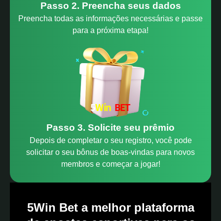
Passo 2. Preencha seus dados
Preencha todas as informações necessárias e passe
para a próxima etapa!
Passo 3. Solicite seu prêmio
Depois de completar o seu registro, você pode
solicitar o seu bônus de boas-vindas para novos
membros e começar a jogar!
5Win Bet a melhor plataforma