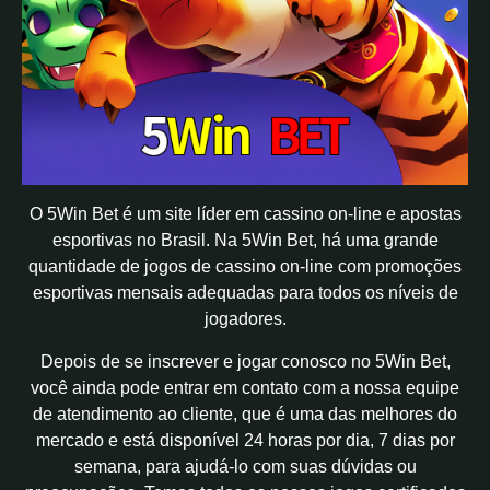
O 5Win Bet é um site líder em cassino on-line e apostas
esportivas no Brasil. Na 5Win Bet, há uma grande
quantidade de jogos de cassino on-line com promoções
esportivas mensais adequadas para todos os níveis de
jogadores.
Depois de se inscrever e jogar conosco no 5Win Bet,
você ainda pode entrar em contato com a nossa equipe
de atendimento ao cliente, que é uma das melhores do
mercado e está disponível 24 horas por dia, 7 dias por
semana, para ajudá-lo com suas dúvidas ou