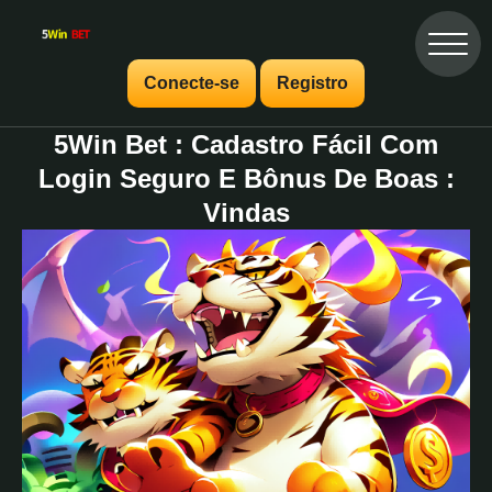
Conecte-se
Registro
5Win Bet : Cadastro Fácil Com
Login Seguro E Bônus De Boas :
Vindas