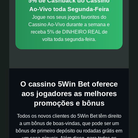
5% de Cashback do Cassino
Ao-Vivo toda Segunda-Feira
Jogue nos seus jogos favoritos do
Cassino Ao-Vivo durante a semana e
receba 5% de DINHEIRO REAL de
volta toda segunda-feira.
O cassino 5Win Bet oferece
aos jogadores as melhores
promoções e bônus
Todos os novos clientes do 5Win Bet têm direito
a um bônus de boas-vindas, que pode ser um
bônus de primeiro depósito ou rodadas grátis em