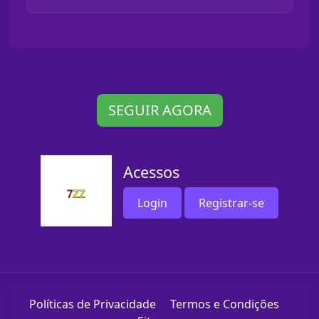
SEGUIR AGORA
Acessos
Login
Registrar-se
Políticas de Privacidade
Termos e Condições