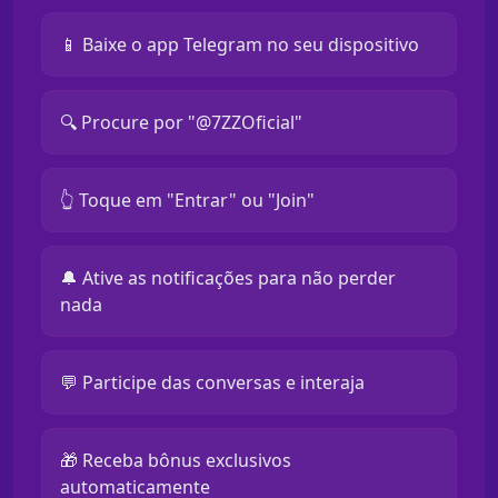
📱 Baixe o app Telegram no seu dispositivo
🔍 Procure por "@7ZZOficial"
👆 Toque em "Entrar" ou "Join"
🔔 Ative as notificações para não perder
nada
💬 Participe das conversas e interaja
🎁 Receba bônus exclusivos
automaticamente