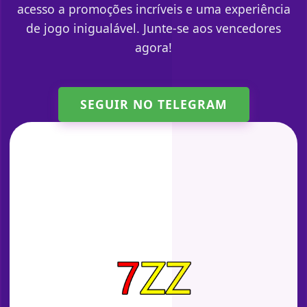
acesso a promoções incríveis e uma experiência
de jogo inigualável. Junte-se aos vencedores
agora!
SEGUIR NO TELEGRAM