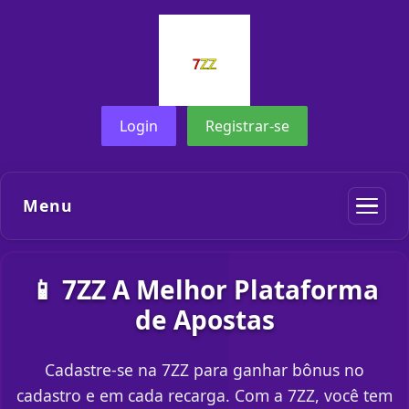
Login
Registrar-se
Menu
📱 7ZZ A Melhor Plataforma
de Apostas
Cadastre-se na 7ZZ para ganhar bônus no
cadastro e em cada recarga. Com a 7ZZ, você tem