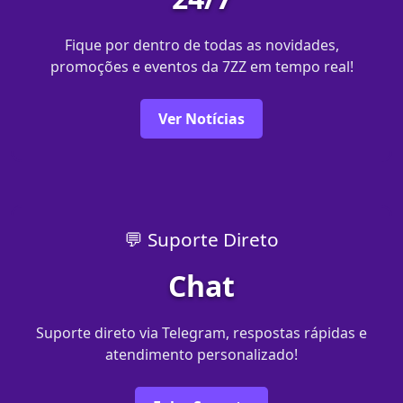
Fique por dentro de todas as novidades,
promoções e eventos da 7ZZ em tempo real!
Ver Notícias
💬 Suporte Direto
Chat
Suporte direto via Telegram, respostas rápidas e
atendimento personalizado!