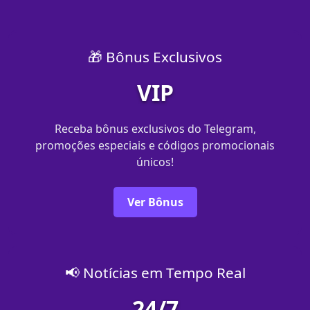
🎁 Bônus Exclusivos
VIP
Receba bônus exclusivos do Telegram,
promoções especiais e códigos promocionais
únicos!
Ver Bônus
📢 Notícias em Tempo Real
24/7