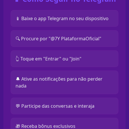
📱 Baixe o app Telegram no seu dispositivo
🔍 Procure por "@7Y PlataformaOficial"
👆 Toque em "Entrar" ou "Join"
🔔 Ative as notificações para não perder
nada
💬 Participe das conversas e interaja
🎁 Receba bônus exclusivos