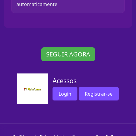
automaticamente
SEGUIR AGORA
Acessos
Login
Registrar-se