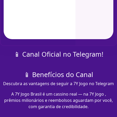
📱 Canal Oficial no Telegram!
📱 Benefícios do Canal
Descubra as vantagens de seguir a 7Y Jogo no Telegram
A 7Y Jogo Brasil é um cassino real — na 7Y Jogo ,
prêmios milionários e reembolsos aguardam por você,
com garantia de credibilidade.