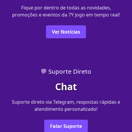
Fique por dentro de todas as novidades,
promoções e eventos da 7Y Jogo em tempo real!
Ver Notícias
💬 Suporte Direto
Chat
Suporte direto via Telegram, respostas rápidas e
atendimento personalizado!
Falar Suporte