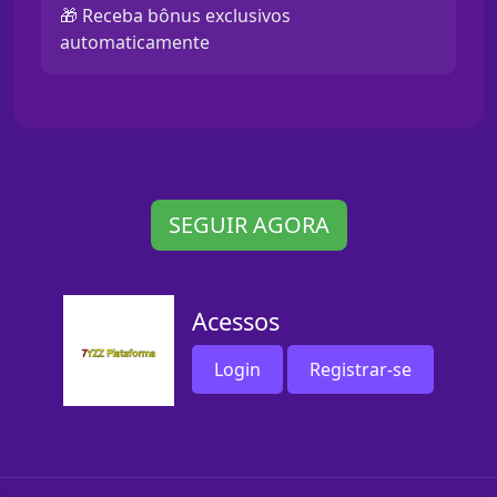
🎁 Receba bônus exclusivos
automaticamente
SEGUIR AGORA
Acessos
Login
Registrar-se