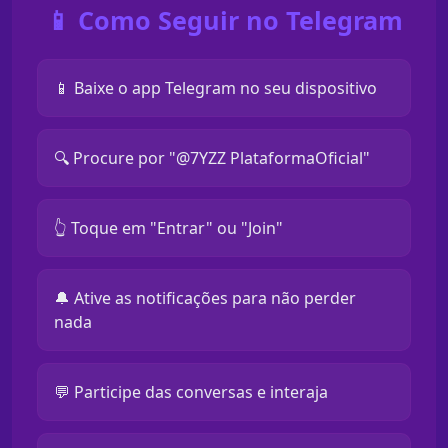
📱 Como Seguir no Telegram
📱 Baixe o app Telegram no seu dispositivo
🔍 Procure por "@7YZZ PlataformaOficial"
👆 Toque em "Entrar" ou "Join"
🔔 Ative as notificações para não perder
nada
💬 Participe das conversas e interaja