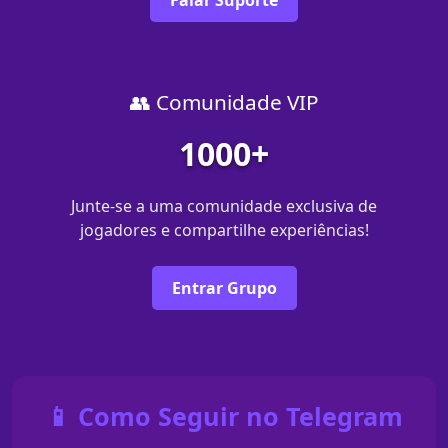
Falar Suporte
👥 Comunidade VIP
1000+
Junte-se a uma comunidade exclusiva de
jogadores e compartilhe experiências!
Entrar Grupo
📱 Como Seguir no Telegram