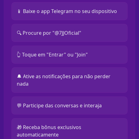
📱 Baixe o app Telegram no seu dispositivo
🔍 Procure por "@7JJOficial"
👆 Toque em "Entrar" ou "Join"
🔔 Ative as notificações para não perder
nada
💬 Participe das conversas e interaja
🎁 Receba bônus exclusivos
automaticamente