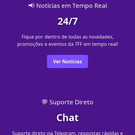
📢 Notícias em Tempo Real
24/7
Fique por dentro de todas as novidades,
promoções e eventos da 7FF em tempo real!
Ver Notícias
💬 Suporte Direto
Chat
Suporte direto via Telegram, respostas rápidas e