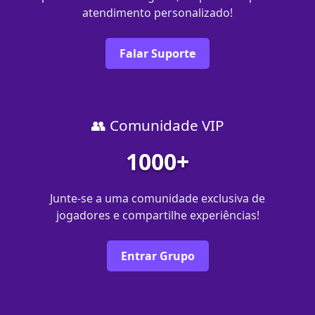
atendimento personalizado!
Falar Suporte
👥 Comunidade VIP
1000+
Junte-se a uma comunidade exclusiva de
jogadores e compartilhe experiências!
Entrar Grupo