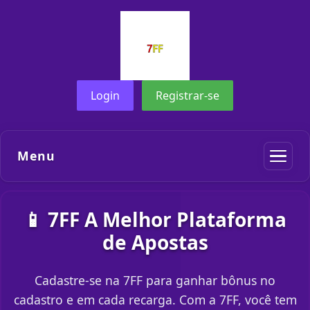
Login
Registrar-se
Menu
📱 7FF A Melhor Plataforma
de Apostas
Cadastre-se na 7FF para ganhar bônus no
cadastro e em cada recarga. Com a 7FF, você tem