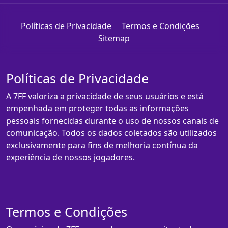
Políticas de Privacidade
Termos e Condições
Sitemap
Políticas de Privacidade
A 7FF valoriza a privacidade de seus usuários e está
empenhada em proteger todas as informações
pessoais fornecidas durante o uso de nossos canais de
comunicação. Todos os dados coletados são utilizados
exclusivamente para fins de melhoria contínua da
experiência de nossos jogadores.
Termos e Condições