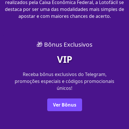
realizados pela Caixa Econômica Federal, a Lotofácil se
destaca por ser uma das modalidades mais simples de
apostar e com maiores chances de acerto.
🎁 Bônus Exclusivos
VIP
Receba bônus exclusivos do Telegram,
promoções especiais e códigos promocionais
únicos!
Ver Bônus