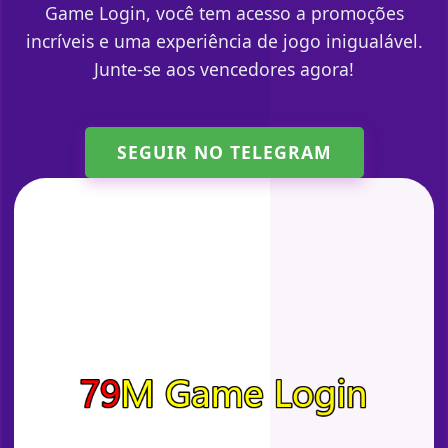
Game Login, você tem acesso a promoções
incríveis e uma experiência de jogo inigualável.
Junte-se aos vencedores agora!
SEGUIR NO TELEGRAM