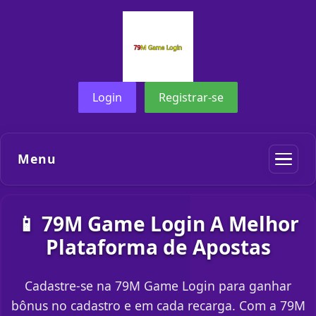
Login
Registrar-se
Menu
📱 79M Game Login A Melhor
Plataforma de Apostas
Cadastre-se na 79M Game Login para ganhar
bônus no cadastro e em cada recarga. Com a 79M