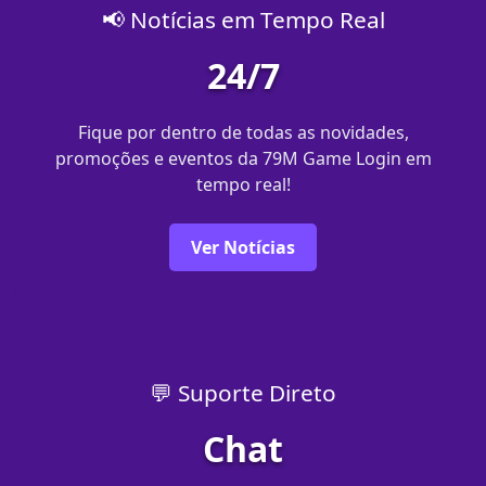
📢 Notícias em Tempo Real
24/7
Fique por dentro de todas as novidades,
promoções e eventos da 79M Game Login em
tempo real!
Ver Notícias
💬 Suporte Direto
Chat