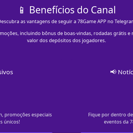
📱 Benefícios do Canal
escubra as vantagens de seguir a 78Game APP no Telegr
moções, incluindo bônus de boas-vindas, rodadas grátis e
valor dos depósitos dos jogadores.
sivos
📢 Notí
m, promoções especiais
Fique por dentro d
s únicos!
eventos da 