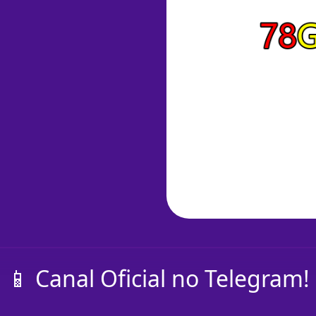
📱 Canal Oficial no Telegram!