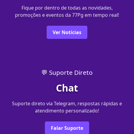
Fique por dentro de todas as novidades,
promoções e eventos da 77Pg em tempo real!
Ver Notícias
💬 Suporte Direto
Chat
Suporte direto via Telegram, respostas rápidas e
atendimento personalizado!
Falar Suporte