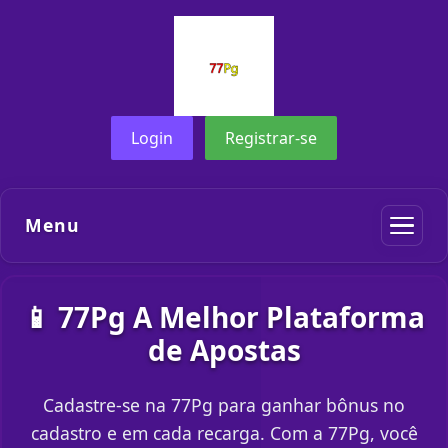
Login
Registrar-se
Menu
📱 77Pg A Melhor Plataforma
de Apostas
Cadastre-se na 77Pg para ganhar bônus no
cadastro e em cada recarga. Com a 77Pg, você