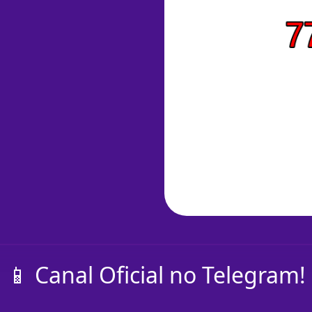
📱 Canal Oficial no Telegram!