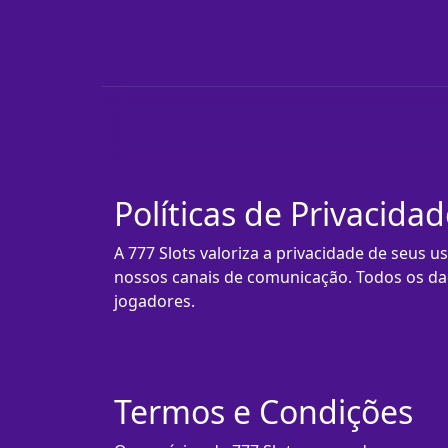
Políticas de Privacida
A 777 Slots valoriza a privacidade de seus
nossos canais de comunicação. Todos os dad
jogadores.
Termos e Condições