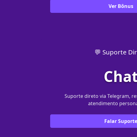
Ver Bônus
💬 Suporte Di
Cha
Suporte direto via Telegram, r
atendimento persona
Falar Suport