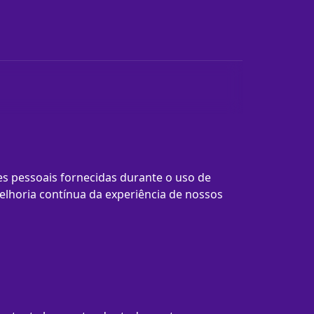
es pessoais fornecidas durante o uso de
elhoria contínua da experiência de nossos