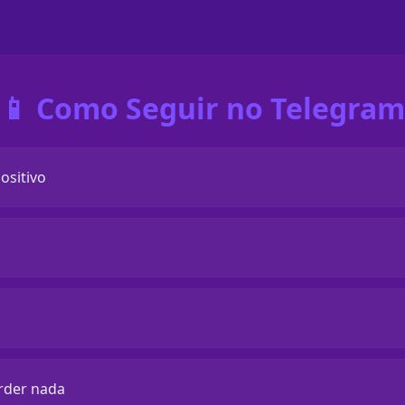
📱 Como Seguir no Telegram
ositivo
erder nada