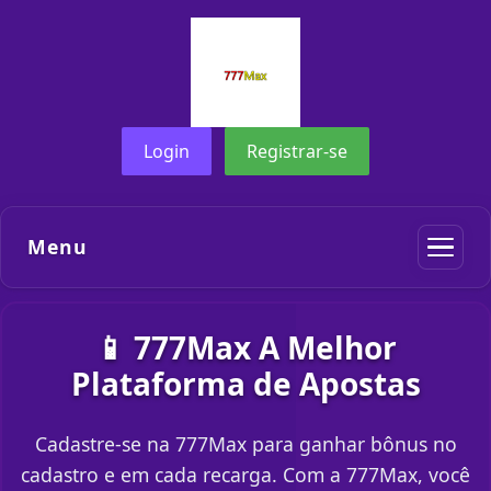
Login
Registrar-se
Menu
📱 777Max A Melhor
Plataforma de Apostas
Cadastre-se na 777Max para ganhar bônus no
cadastro e em cada recarga. Com a 777Max, você