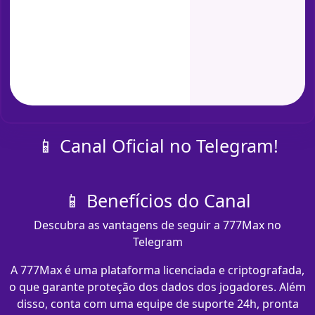
📱 Canal Oficial no Telegram!
📱 Benefícios do Canal
Descubra as vantagens de seguir a 777Max no
Telegram
A 777Max é uma plataforma licenciada e criptografada,
o que garante proteção dos dados dos jogadores. Além
disso, conta com uma equipe de suporte 24h, pronta