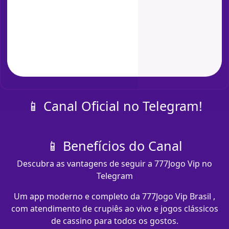
📱 Canal Oficial no Telegram!
📱 Benefícios do Canal
Descubra as vantagens de seguir a 777Jogo Vip no
Telegram
Um app moderno e completo da 777Jogo Vip Brasil ,
com atendimento de crupiês ao vivo e jogos clássicos
de cassino para todos os gostos.