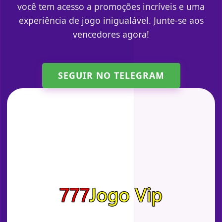
você tem acesso a promoções incríveis e uma
experiência de jogo inigualável. Junte-se aos
vencedores agora!
SEGUIR NO TELEGRAM