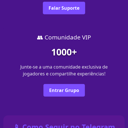
Falar Suporte
👥 Comunidade VIP
1000+
Junte-se a uma comunidade exclusiva de
jogadores e compartilhe experiências!
Entrar Grupo
📱 Como Seguir no Telegram