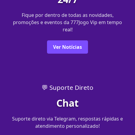
Fique por dentro de todas as novidades,
promoções e eventos da 777Jogo Vip em tempo
real!
Ver Notícias
💬 Suporte Direto
Chat
Suporte direto via Telegram, respostas rápidas e
atendimento personalizado!