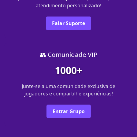
atendimento personalizado!
Falar Suporte
👥 Comunidade VIP
1000+
Junte-se a uma comunidade exclusiva de
jogadores e compartilhe experiências!
Entrar Grupo