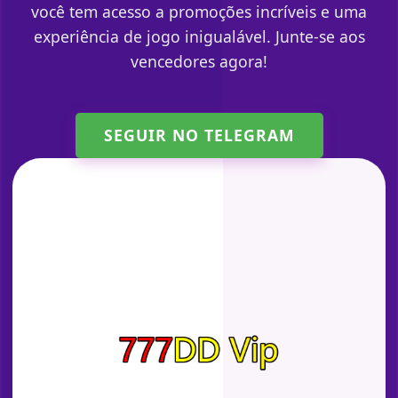
você tem acesso a promoções incríveis e uma
experiência de jogo inigualável. Junte-se aos
vencedores agora!
SEGUIR NO TELEGRAM