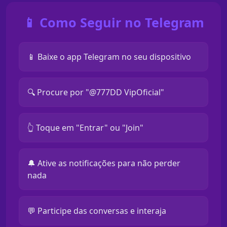
📱 Como Seguir no Telegram
📱 Baixe o app Telegram no seu dispositivo
🔍 Procure por "@777DD VipOficial"
👆 Toque em "Entrar" ou "Join"
🔔 Ative as notificações para não perder
nada
💬 Participe das conversas e interaja