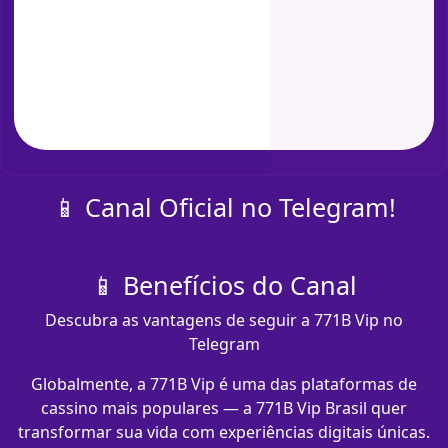
📱 Canal Oficial no Telegram!
📱 Benefícios do Canal
Descubra as vantagens de seguir a 771B Vip no
Telegram
Globalmente, a 771B Vip é uma das plataformas de
cassino mais populares — a 771B Vip Brasil quer
transformar sua vida com experiências digitais únicas.