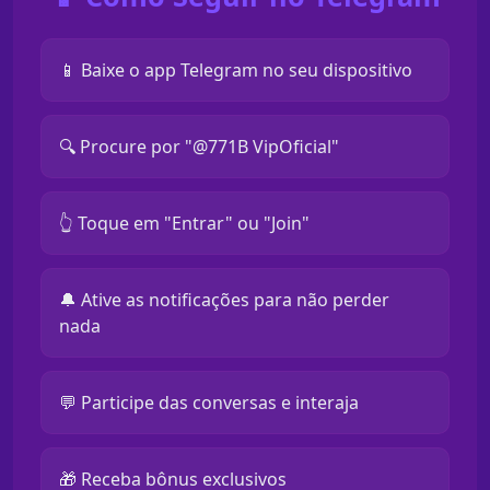
📱 Baixe o app Telegram no seu dispositivo
🔍 Procure por "@771B VipOficial"
👆 Toque em "Entrar" ou "Join"
🔔 Ative as notificações para não perder
nada
💬 Participe das conversas e interaja
🎁 Receba bônus exclusivos