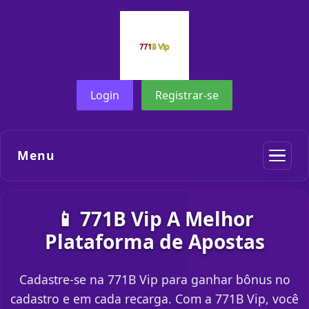
Login
Registrar-se
Menu
📱 771B Vip A Melhor
Plataforma de Apostas
Cadastre-se na 771B Vip para ganhar bônus no
cadastro e em cada recarga. Com a 771B Vip, você