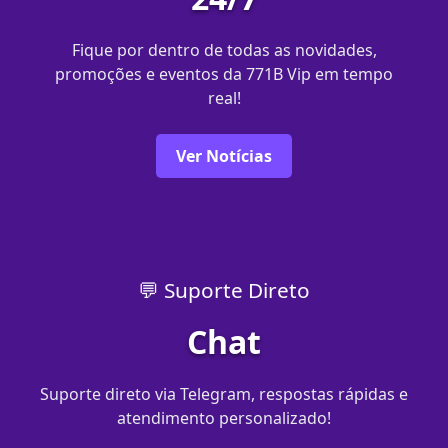
Fique por dentro de todas as novidades,
promoções e eventos da 771B Vip em tempo
real!
Ver Notícias
💬 Suporte Direto
Chat
Suporte direto via Telegram, respostas rápidas e
atendimento personalizado!