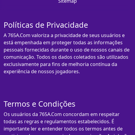
Sitemap
Políticas de Privacidade
A 765A.Com valoriza a privacidade de seus usuários e
está empenhada em proteger todas as informações
pessoais fornecidas durante o uso de nossos canais de
comunicação. Todos os dados coletados são utilizados
exclusivamente para fins de melhoria contínua da
experiência de nossos jogadores.
Termos e Condições
Os usuários da 765A.Com concordam em respeitar
todas as regras e regulamentos estabelecidos. É
importante ler e entender todos os termos antes de