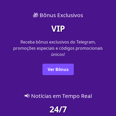
🎁 Bônus Exclusivos
VIP
Receba bônus exclusivos do Telegram,
promoções especiais e códigos promocionais
únicos!
Ver Bônus
📢 Notícias em Tempo Real
24/7