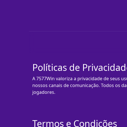
Políticas de Privacida
A 7577Win valoriza a privacidade de seus u
nossos canais de comunicação. Todos os dad
jogadores.
Termos e Condições