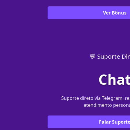
Ver Bônus
💬 Suporte Di
Cha
Suporte direto via Telegram, r
atendimento persona
Falar Suport