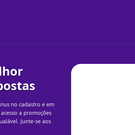
lhor
postas
nus no cadastro e em
 acesso a promoções
ualável. Junte-se aos