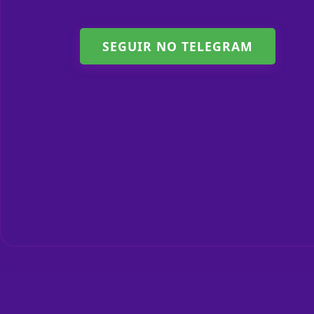
SEGUIR NO TELEGRAM