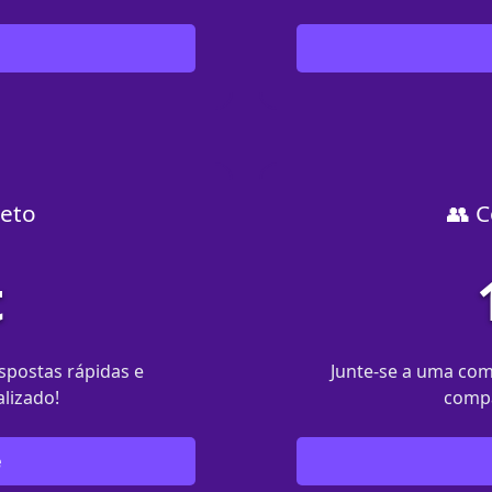
reto
👥 
t
espostas rápidas e
Junte-se a uma com
lizado!
compa
e