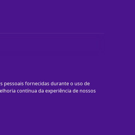
s pessoais fornecidas durante o uso de
elhoria contínua da experiência de nossos