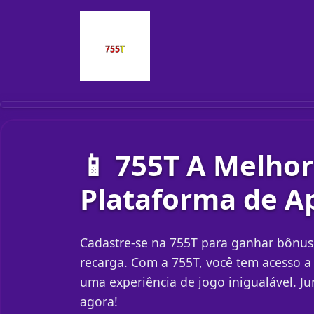
📱 755T A Melhor
Plataforma de A
Cadastre-se na 755T para ganhar bônus
recarga. Com a 755T, você tem acesso a
uma experiência de jogo inigualável. J
agora!