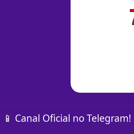
📱 Canal Oficial no Telegram!