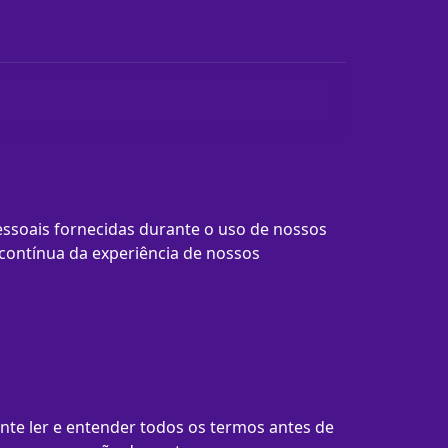
essoais fornecidas durante o uso de nossos
 contínua da experiência de nossos
nte ler e entender todos os termos antes de