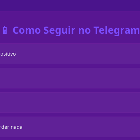
📱 Como Seguir no Telegram
ositivo
erder nada