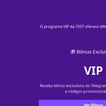
O programa VIP da 755T oferece dife
🎁 Bônus Exclu
VIP
Receba bônus exclusivos do Telegra
e códigos promocionai
Ver Bônus