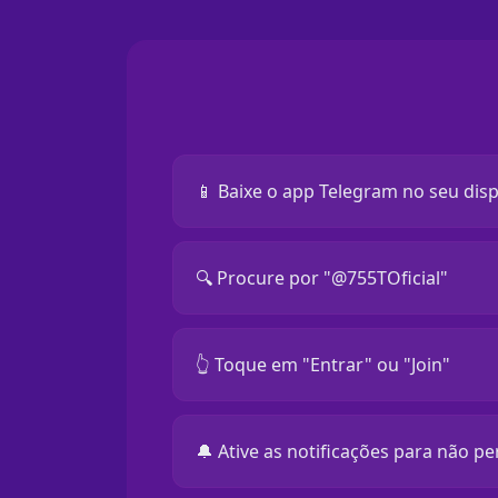
📱 Baixe o app Telegram no seu disp
🔍 Procure por "@755TOficial"
👆 Toque em "Entrar" ou "Join"
🔔 Ative as notificações para não p