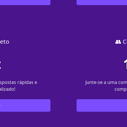
reto
👥 
t
espostas rápidas e
Junte-se a uma com
lizado!
compa
e