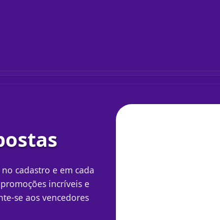
postas
 no cadastro e em cada
 promoções incríveis e
unte-se aos vencedores