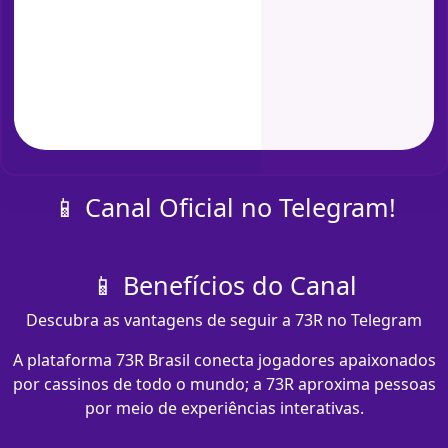
📱 Canal Oficial no Telegram!
📱 Benefícios do Canal
Descubra as vantagens de seguir a 73R no Telegram
A plataforma 73R Brasil conecta jogadores apaixonados
por cassinos de todo o mundo; a 73R aproxima pessoas
por meio de experiências interativas.