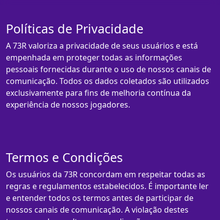
Políticas de Privacidade
A 73R valoriza a privacidade de seus usuários e está
empenhada em proteger todas as informações
pessoais fornecidas durante o uso de nossos canais de
comunicação. Todos os dados coletados são utilizados
exclusivamente para fins de melhoria contínua da
experiência de nossos jogadores.
Termos e Condições
Os usuários da 73R concordam em respeitar todas as
regras e regulamentos estabelecidos. É importante ler
e entender todos os termos antes de participar de
nossos canais de comunicação. A violação destes