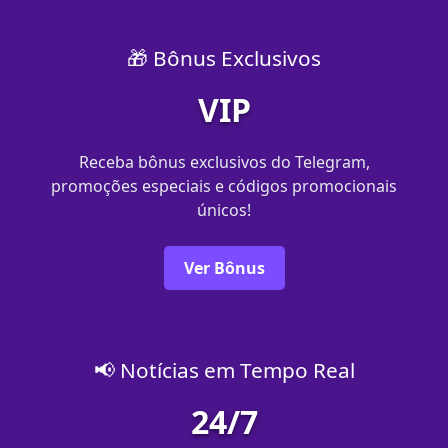
🎁 Bônus Exclusivos
VIP
Receba bônus exclusivos do Telegram,
promoções especiais e códigos promocionais
únicos!
Ver Bônus
📢 Notícias em Tempo Real
24/7