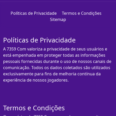
Políticas de Privacidade
Termos e Condições
Sitemap
Políticas de Privacidade
A 7359 Com valoriza a privacidade de seus usuários e
está empenhada em proteger todas as informações
pessoais fornecidas durante o uso de nossos canais de
comunicação. Todos os dados coletados são utilizados
exclusivamente para fins de melhoria contínua da
experiência de nossos jogadores.
Termos e Condições