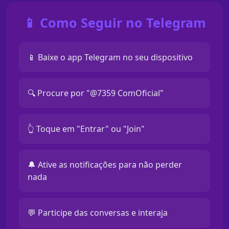
📱 Como Seguir no Telegram
📱 Baixe o app Telegram no seu dispositivo
🔍 Procure por "@7359 ComOficial"
👆 Toque em "Entrar" ou "Join"
🔔 Ative as notificações para não perder
nada
💬 Participe das conversas e interaja