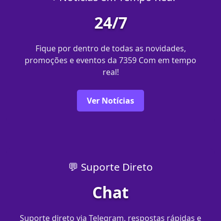
24/7
Fique por dentro de todas as novidades,
promoções e eventos da 7359 Com em tempo
real!
Ver Notícias
💬 Suporte Direto
Chat
Suporte direto via Telegram, respostas rápidas e