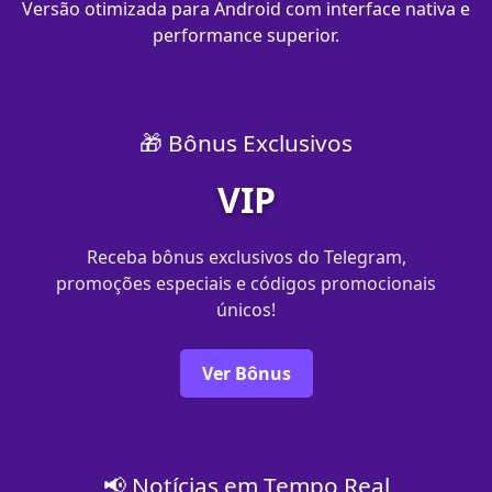
Versão otimizada para Android com interface nativa e
performance superior.
🎁 Bônus Exclusivos
VIP
Receba bônus exclusivos do Telegram,
promoções especiais e códigos promocionais
únicos!
Ver Bônus
📢 Notícias em Tempo Real