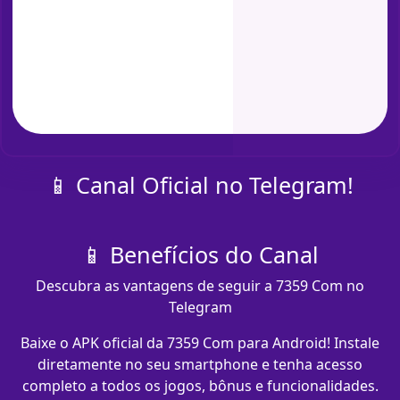
📱 Canal Oficial no Telegram!
📱 Benefícios do Canal
Descubra as vantagens de seguir a 7359 Com no
Telegram
Baixe o APK oficial da 7359 Com para Android! Instale
diretamente no seu smartphone e tenha acesso
completo a todos os jogos, bônus e funcionalidades.