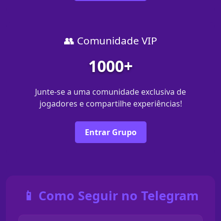
👥 Comunidade VIP
1000+
Junte-se a uma comunidade exclusiva de
jogadores e compartilhe experiências!
Entrar Grupo
📱 Como Seguir no Telegram