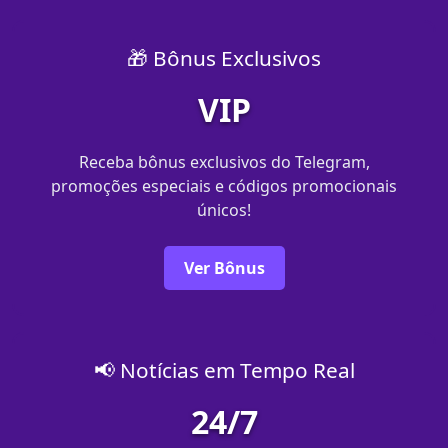
🎁 Bônus Exclusivos
VIP
Receba bônus exclusivos do Telegram,
promoções especiais e códigos promocionais
únicos!
Ver Bônus
📢 Notícias em Tempo Real
24/7