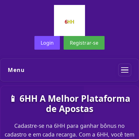
Login
Registrar-se
Menu
📱 6HH A Melhor Plataforma
de Apostas
Cadastre-se na 6HH para ganhar bônus no
cadastro e em cada recarga. Com a 6HH, você tem