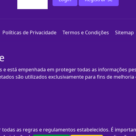
Políticas de Privacidade
Termos e Condições
Sitemap
de
ios e está empenhada em proteger todas as informações pe
tados são utilizados exclusivamente para fins de melhoria
todas as regras e regulamentos estabelecidos. É importan