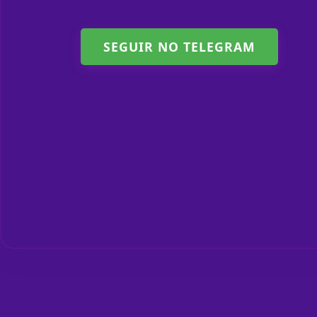
SEGUIR NO TELEGRAM