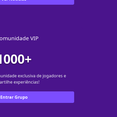
Comunidade VIP
1000+
unidade exclusiva de jogadores e
rtilhe experiências!
Entrar Grupo