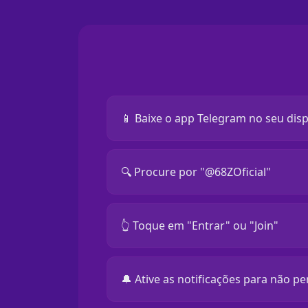
📱 Baixe o app Telegram no seu disp
🔍 Procure por "@68ZOficial"
👆 Toque em "Entrar" ou "Join"
🔔 Ative as notificações para não p