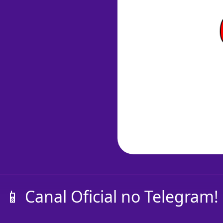
📱 Canal Oficial no Telegram!