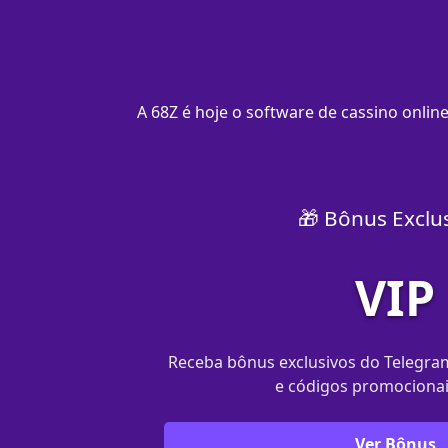
A 68Z é hoje o software de cassino onli
🎁 Bônus Exclu
VIP
Receba bônus exclusivos do Telegra
e códigos promocionai
Ver Bônus