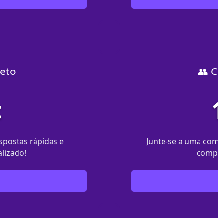
reto
👥 
t
espostas rápidas e
Junte-se a uma com
lizado!
compa
e