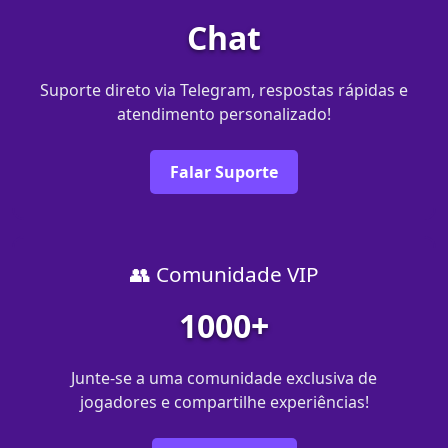
Chat
Suporte direto via Telegram, respostas rápidas e
atendimento personalizado!
Falar Suporte
👥 Comunidade VIP
1000+
Junte-se a uma comunidade exclusiva de
jogadores e compartilhe experiências!