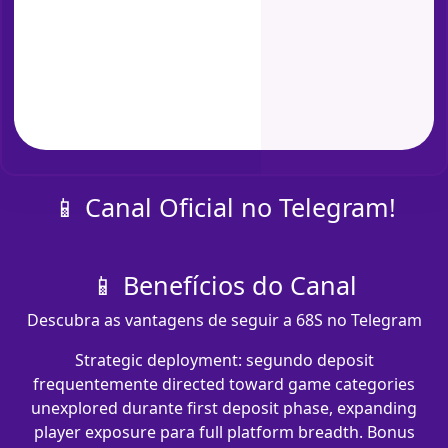
📱 Canal Oficial no Telegram!
📱 Benefícios do Canal
Descubra as vantagens de seguir a 68S no Telegram
Strategic deployment: segundo deposit
frequentemente directed toward game categories
unexplored durante first deposit phase, expanding
player exposure para full platform breadth. Bonus