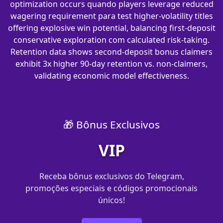
optimization occurs quando players leverage reduced
wagering requirement para test higher-volatility titles
offering explosive win potential, balancing first-deposit
conservative exploration com calculated risk-taking.
Retention data shows second-deposit bonus claimers
exhibit 3x higher 90-day retention vs. non-claimers,
validating economic model effectiveness.
🎁 Bônus Exclusivos
VIP
Receba bônus exclusivos do Telegram,
promoções especiais e códigos promocionais
únicos!