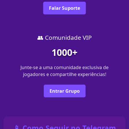
Falar Suporte
👥 Comunidade VIP
1000+
Junte-se a uma comunidade exclusiva de
jogadores e compartilhe experiências!
Entrar Grupo
📱 Como Seguir no Telegram