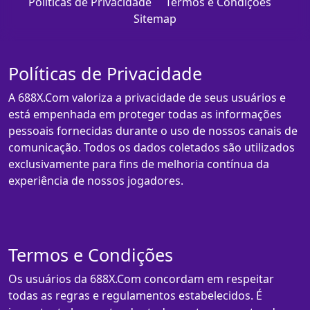
Políticas de Privacidade
Termos e Condições
Sitemap
Políticas de Privacidade
A 688X.Com valoriza a privacidade de seus usuários e
está empenhada em proteger todas as informações
pessoais fornecidas durante o uso de nossos canais de
comunicação. Todos os dados coletados são utilizados
exclusivamente para fins de melhoria contínua da
experiência de nossos jogadores.
Termos e Condições
Os usuários da 688X.Com concordam em respeitar
todas as regras e regulamentos estabelecidos. É