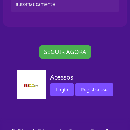
automaticamente
SEGUIR AGORA
Acessos
Login
Registrar-se