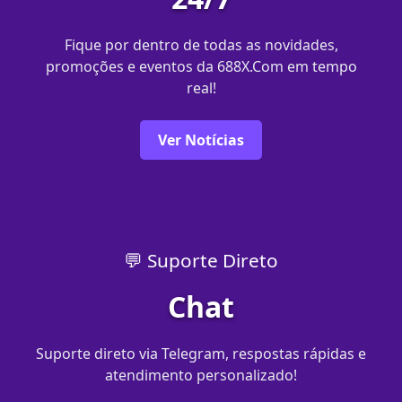
Fique por dentro de todas as novidades,
promoções e eventos da 688X.Com em tempo
real!
Ver Notícias
💬 Suporte Direto
Chat
Suporte direto via Telegram, respostas rápidas e
atendimento personalizado!