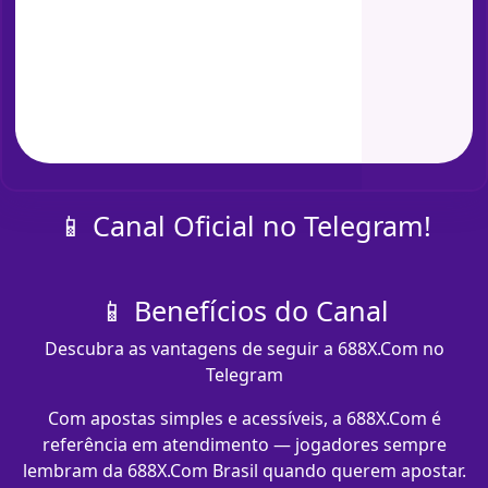
📱 Canal Oficial no Telegram!
📱 Benefícios do Canal
Descubra as vantagens de seguir a 688X.Com no
Telegram
Com apostas simples e acessíveis, a 688X.Com é
referência em atendimento — jogadores sempre
lembram da 688X.Com Brasil quando querem apostar.