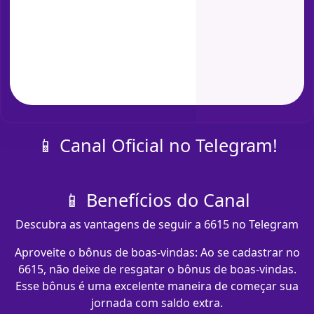
📱 Canal Oficial no Telegram!
📱 Benefícios do Canal
Descubra as vantagens de seguir a 6615 no Telegram
Aproveite o bônus de boas-vindas: Ao se cadastrar no
6615, não deixe de resgatar o bônus de boas-vindas.
Esse bônus é uma excelente maneira de começar sua
jornada com saldo extra.