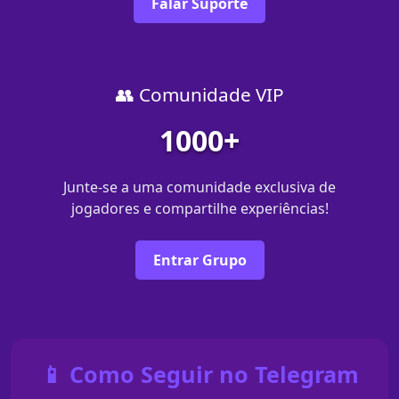
Falar Suporte
👥 Comunidade VIP
1000+
Junte-se a uma comunidade exclusiva de
jogadores e compartilhe experiências!
Entrar Grupo
📱 Como Seguir no Telegram