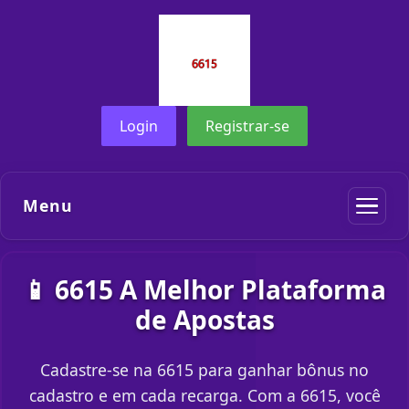
Login
Registrar-se
Menu
📱 6615 A Melhor Plataforma
de Apostas
Cadastre-se na 6615 para ganhar bônus no
cadastro e em cada recarga. Com a 6615, você