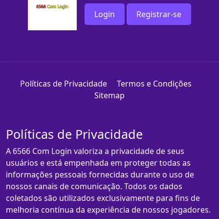
Login
Registrar-se
Políticas de Privacidade
Termos e Condições
Sitemap
Políticas de Privacidade
A 6566 Com Login valoriza a privacidade de seus
usuários e está empenhada em proteger todas as
informações pessoais fornecidas durante o uso de
nossos canais de comunicação. Todos os dados
coletados são utilizados exclusivamente para fins de
melhoria contínua da experiência de nossos jogadores.