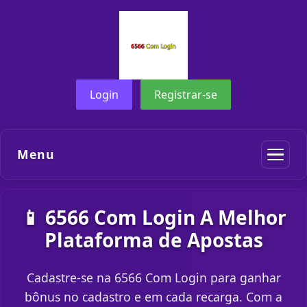
Login
Registrar-se
Menu
📱 6566 Com Login A Melhor
Plataforma de Apostas
Cadastre-se na 6566 Com Login para ganhar
bônus no cadastro e em cada recarga. Com a