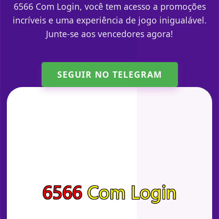
6566 Com Login, você tem acesso a promoções
incríveis e uma experiência de jogo inigualável.
Junte-se aos vencedores agora!
SEGUIR NO TELEGRAM