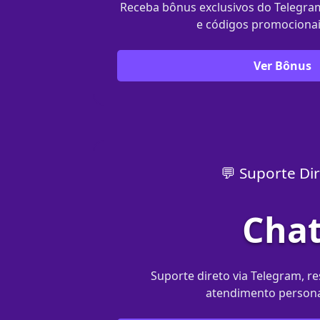
Receba bônus exclusivos do Telegra
e códigos promocionai
Ver Bônus
💬 Suporte Di
Cha
Suporte direto via Telegram, r
atendimento persona