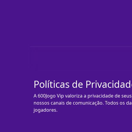
Políticas de Privacida
A 600Jogo Vip valoriza a privacidade de se
nossos canais de comunicação. Todos os dad
jogadores.