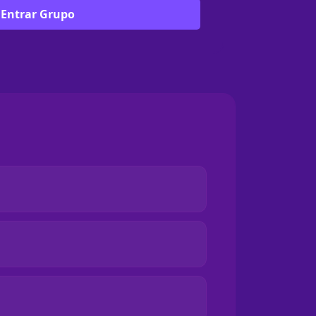
Entrar Grupo