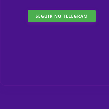
SEGUIR NO TELEGRAM