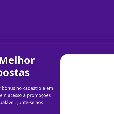
 Melhor
postas
r bônus no cadastro e em
 tem acesso a promoções
ualável. Junte-se aos