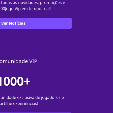
e todas as novidades, promoções e
600Jogo Vip em tempo real!
Ver Notícias
Comunidade VIP
1000+
unidade exclusiva de jogadores e
rtilhe experiências!