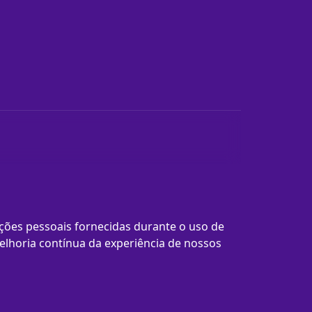
ções pessoais fornecidas durante o uso de
elhoria contínua da experiência de nossos