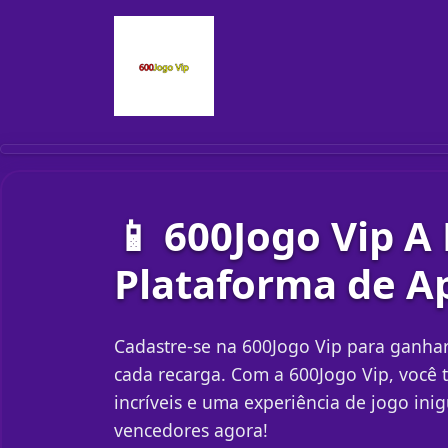
📱 600Jogo Vip A
Plataforma de A
Cadastre-se na 600Jogo Vip para ganha
cada recarga. Com a 600Jogo Vip, você
incríveis e uma experiência de jogo inig
vencedores agora!