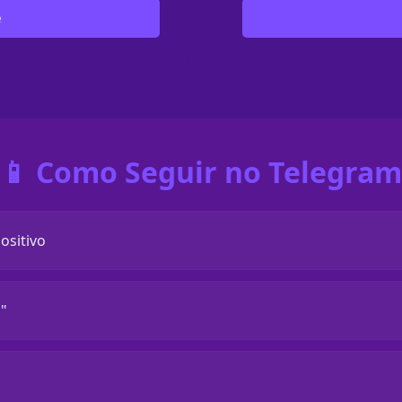
e
📱 Como Seguir no Telegram
ositivo
l"