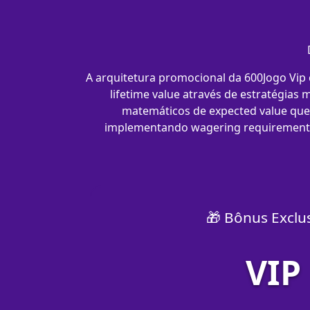
A arquitetura promocional da 600Jogo Vip
lifetime value através de estratégias 
matemáticos de expected value que
implementando wagering requirements c
🎁 Bônus Exclu
VIP