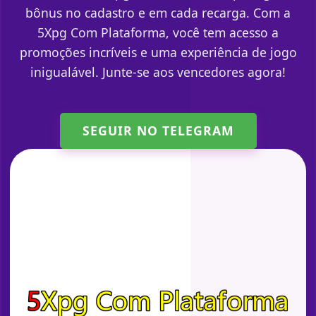
bônus no cadastro e em cada recarga. Com a
5Xpg Com Plataforma, você tem acesso a
promoções incríveis e uma experiência de jogo
inigualável. Junte-se aos vencedores agora!
SEGUIR NO TELEGRAM