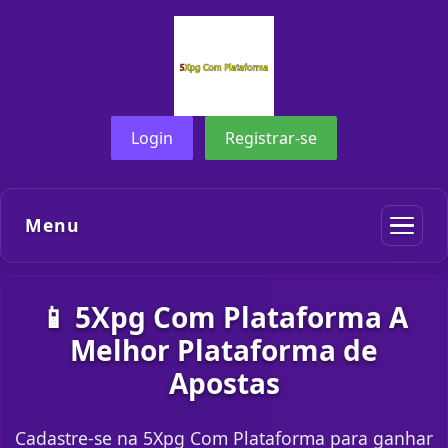
Login
Registrar-se
Menu
📱 5Xpg Com Plataforma A
Melhor Plataforma de
Apostas
Cadastre-se na 5Xpg Com Plataforma para ganhar