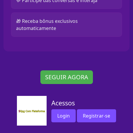
💬 Participe das conversas e interaja
🎁 Receba bônus exclusivos
automaticamente
SEGUIR AGORA
Acessos
Login
Registrar-se