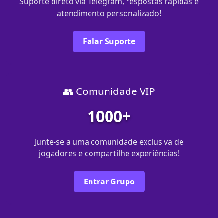
Suporte direto via Telegram, respostas rápidas e
atendimento personalizado!
Falar Suporte
👥 Comunidade VIP
1000+
Junte-se a uma comunidade exclusiva de
jogadores e compartilhe experiências!
Entrar Grupo