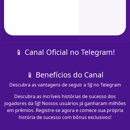
📱 Canal Oficial no Telegram!
📱 Benefícios do Canal
Descubra as vantagens de seguir a 5JJ no Telegram
Descubra as incríveis histórias de sucesso dos
jogadores da 5JJ! Nossos usuários já ganharam milhões
em prêmios. Registre-se agora e comece sua própria
história de sucesso com bônus exclusivos!