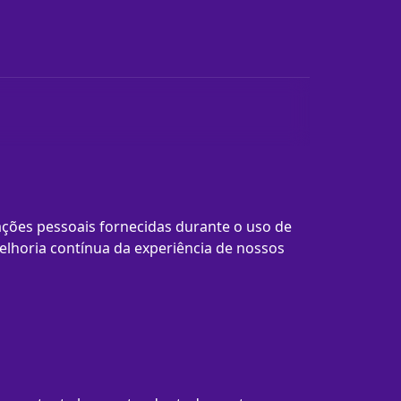
ações pessoais fornecidas durante o uso de
elhoria contínua da experiência de nossos