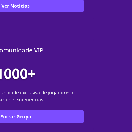
Ver Notícias
Comunidade VIP
1000+
unidade exclusiva de jogadores e
rtilhe experiências!
Entrar Grupo