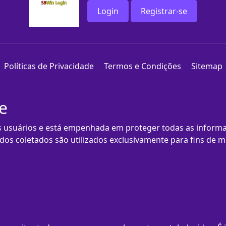
Login
Registrar-se
Políticas de Privacidade
Termos e Condições
Sitemap
de
us usuários e está empenhada em proteger todas as inform
os coletados são utilizados exclusivamente para fins de m