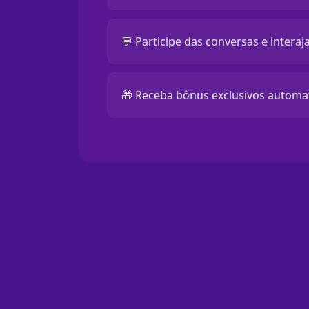
💬 Participe das conversas e interaj
🎁 Receba bônus exclusivos autom