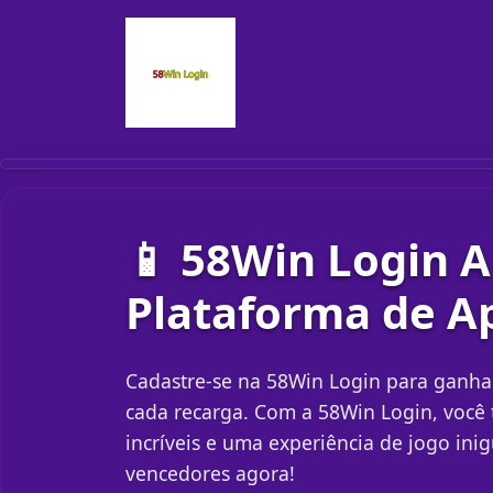
📱 58Win Login 
Plataforma de A
Cadastre-se na 58Win Login para ganha
cada recarga. Com a 58Win Login, você
incríveis e uma experiência de jogo inig
vencedores agora!