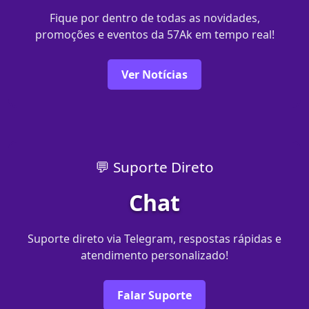
Fique por dentro de todas as novidades,
promoções e eventos da 57Ak em tempo real!
Ver Notícias
💬 Suporte Direto
Chat
Suporte direto via Telegram, respostas rápidas e
atendimento personalizado!
Falar Suporte