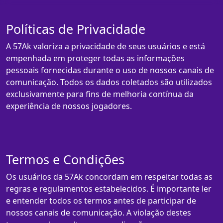
Políticas de Privacidade
A 57Ak valoriza a privacidade de seus usuários e está
empenhada em proteger todas as informações
pessoais fornecidas durante o uso de nossos canais de
comunicação. Todos os dados coletados são utilizados
exclusivamente para fins de melhoria contínua da
experiência de nossos jogadores.
Termos e Condições
Os usuários da 57Ak concordam em respeitar todas as
regras e regulamentos estabelecidos. É importante ler
e entender todos os termos antes de participar de
nossos canais de comunicação. A violação destes