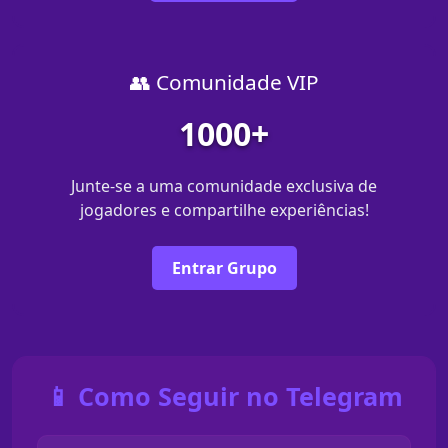
👥 Comunidade VIP
1000+
Junte-se a uma comunidade exclusiva de
jogadores e compartilhe experiências!
Entrar Grupo
📱 Como Seguir no Telegram