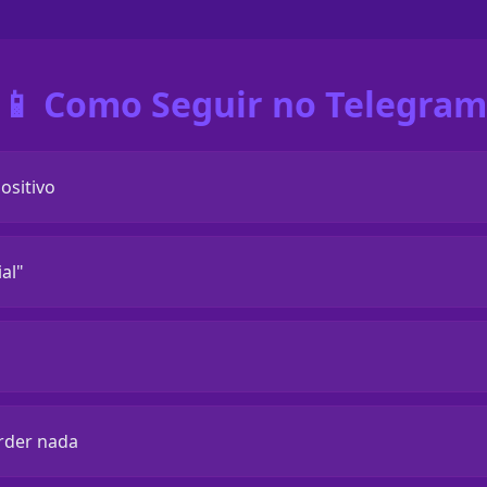
📱 Como Seguir no Telegram
ositivo
al"
erder nada