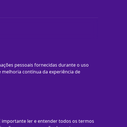
mações pessoais fornecidas durante o uso
e melhoria contínua da experiência de
 importante ler e entender todos os termos