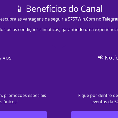
📱 Benefícios do Canal
escubra as vantagens de seguir a 5757Win.Com no Telegr
dos pelas condições climáticas, garantindo uma experiência 
sivos
📢 Notí
m, promoções especiais
Fique por dentro d
s únicos!
eventos da 5