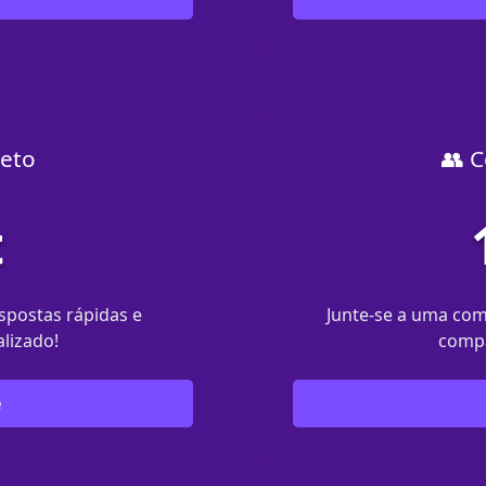
reto
👥 
t
espostas rápidas e
Junte-se a uma com
lizado!
compa
e