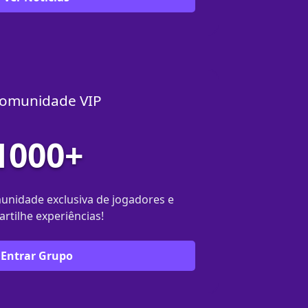
Comunidade VIP
1000+
unidade exclusiva de jogadores e
rtilhe experiências!
Entrar Grupo