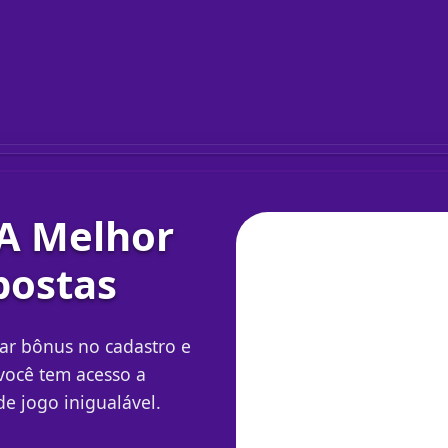
A Melhor
postas
ar bônus no cadastro e
você tem acesso a
e jogo inigualável.