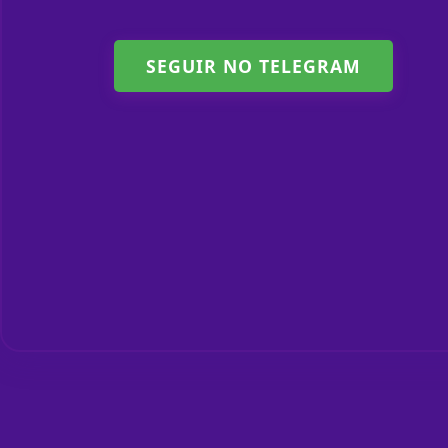
SEGUIR NO TELEGRAM