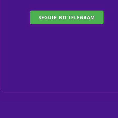
SEGUIR NO TELEGRAM