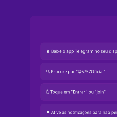
📱 Baixe o app Telegram no seu disp
🔍 Procure por "@5757Oficial"
👆 Toque em "Entrar" ou "Join"
🔔 Ative as notificações para não p