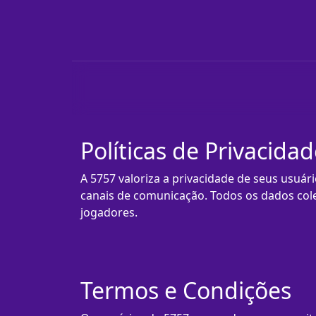
Políticas de Privacida
A 5757 valoriza a privacidade de seus usuá
canais de comunicação. Todos os dados cole
jogadores.
Termos e Condições