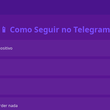
📱 Como Seguir no Telegram
ositivo
erder nada