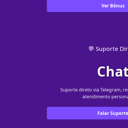
Ver Bônus
💬 Suporte Di
Cha
Suporte direto via Telegram, r
atendimento persona
Falar Suport