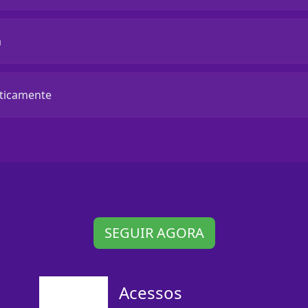
a
aticamente
SEGUIR AGORA
Acessos