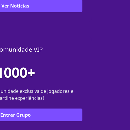
Ver Notícias
Comunidade VIP
1000+
unidade exclusiva de jogadores e
rtilhe experiências!
Entrar Grupo