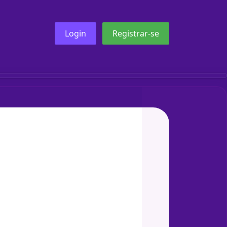
Login
Registrar-se