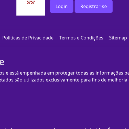
Login
Registrar-se
Políticas de Privacidade
Termos e Condições
Sitemap
de
rios e está empenhada em proteger todas as informações p
tados são utilizados exclusivamente para fins de melhoria