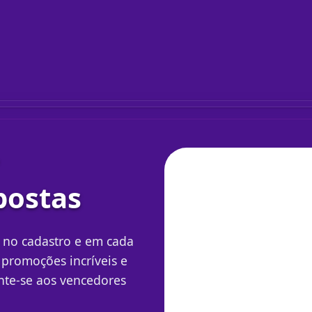
postas
 no cadastro e em cada
 promoções incríveis e
unte-se aos vencedores