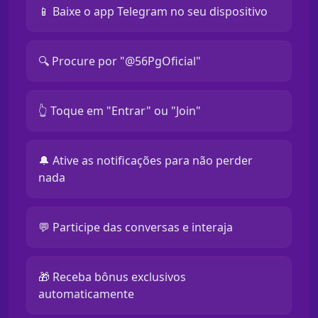
📱 Baixe o app Telegram no seu dispositivo
🔍 Procure por "@56PgOficial"
👆 Toque em "Entrar" ou "Join"
🔔 Ative as notificações para não perder
nada
💬 Participe das conversas e interaja
🎁 Receba bônus exclusivos
automaticamente