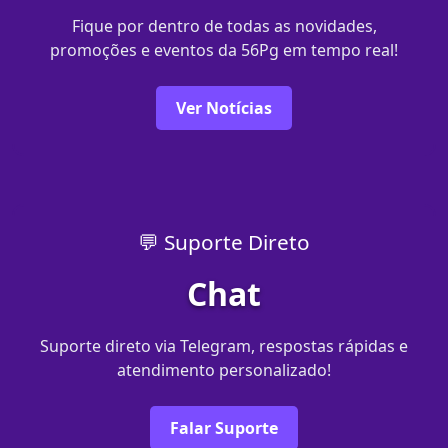
Fique por dentro de todas as novidades,
promoções e eventos da 56Pg em tempo real!
Ver Notícias
💬 Suporte Direto
Chat
Suporte direto via Telegram, respostas rápidas e
atendimento personalizado!
Falar Suporte