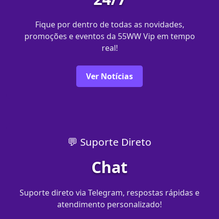
Fique por dentro de todas as novidades,
promoções e eventos da 55WW Vip em tempo
real!
Ver Notícias
💬 Suporte Direto
Chat
Suporte direto via Telegram, respostas rápidas e
atendimento personalizado!