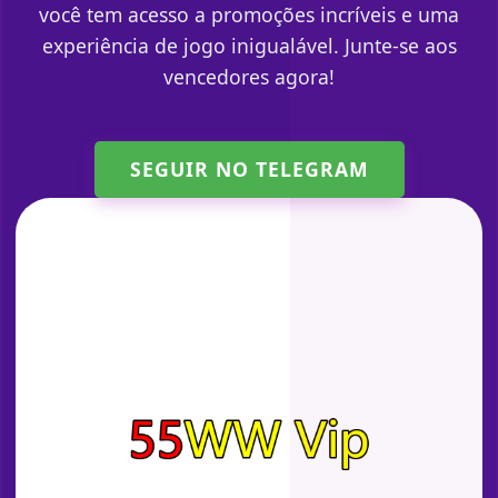
você tem acesso a promoções incríveis e uma
experiência de jogo inigualável. Junte-se aos
vencedores agora!
SEGUIR NO TELEGRAM