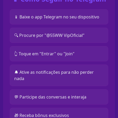
📱 Baixe o app Telegram no seu dispositivo
🔍 Procure por "@55WW VipOficial"
👆 Toque em "Entrar" ou "Join"
🔔 Ative as notificações para não perder
nada
💬 Participe das conversas e interaja
🎁 Receba bônus exclusivos