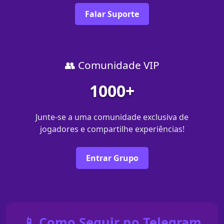
Falar Suporte
👥 Comunidade VIP
1000+
Junte-se a uma comunidade exclusiva de
jogadores e compartilhe experiências!
Entrar Grupo
📱 Como Seguir no Telegram