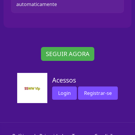
automaticamente
SEGUIR AGORA
Acessos
Login
Registrar-se