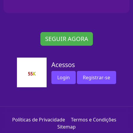
SEGUIR AGORA
Acessos
Login
Registrar-se
Políticas de Privacidade
Termos e Condições
Sitemap