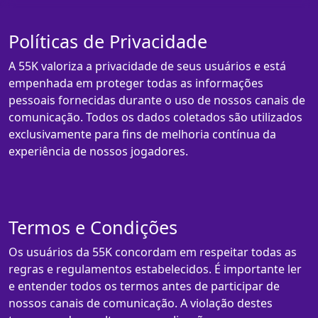
Políticas de Privacidade
A 55K valoriza a privacidade de seus usuários e está
empenhada em proteger todas as informações
pessoais fornecidas durante o uso de nossos canais de
comunicação. Todos os dados coletados são utilizados
exclusivamente para fins de melhoria contínua da
experiência de nossos jogadores.
Termos e Condições
Os usuários da 55K concordam em respeitar todas as
regras e regulamentos estabelecidos. É importante ler
e entender todos os termos antes de participar de
nossos canais de comunicação. A violação destes