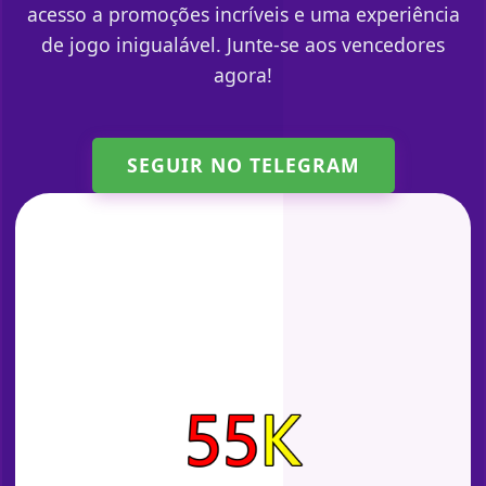
acesso a promoções incríveis e uma experiência
de jogo inigualável. Junte-se aos vencedores
agora!
SEGUIR NO TELEGRAM