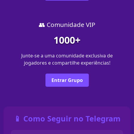
👥 Comunidade VIP
1000+
Junte-se a uma comunidade exclusiva de
jogadores e compartilhe experiências!
Entrar Grupo
📱 Como Seguir no Telegram