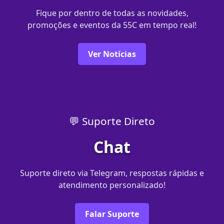
Fique por dentro de todas as novidades,
promoções e eventos da 55C em tempo real!
Ver Notícias
💬 Suporte Direto
Chat
Suporte direto via Telegram, respostas rápidas e
atendimento personalizado!
Falar Suporte