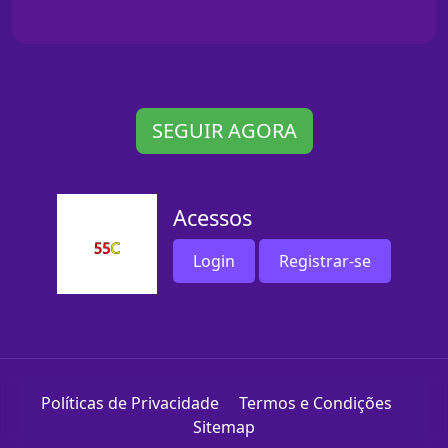
SEGUIR AGORA
Acessos
Login
Registrar-se
Políticas de Privacidade
Termos e Condições
Sitemap