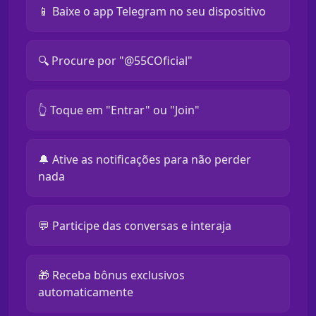
📱 Baixe o app Telegram no seu dispositivo
🔍 Procure por "@55COficial"
👆 Toque em "Entrar" ou "Join"
🔔 Ative as notificações para não perder
nada
💬 Participe das conversas e interaja
🎁 Receba bônus exclusivos
automaticamente