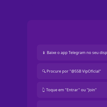
📱 Baixe o app Telegram no seu disp
🔍 Procure por "@55B VipOficial"
👆 Toque em "Entrar" ou "Join"