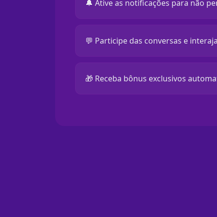
🔔 Ative as notificações para não p
💬 Participe das conversas e interaj
🎁 Receba bônus exclusivos autom