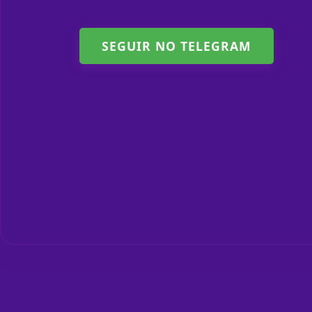
SEGUIR NO TELEGRAM