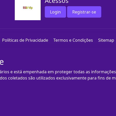
Acessos
Login
Registrar-se
Políticas de Privacidade
Termos e Condições
Sitemap
de
suários e está empenhada em proteger todas as informações
os coletados são utilizados exclusivamente para fins de m