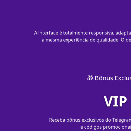
A interface é totalmente responsiva, adapt
a mesma experiência de qualidade. O de
🎁 Bônus Exclu
VIP
Receba bônus exclusivos do Telegra
e códigos promocionai