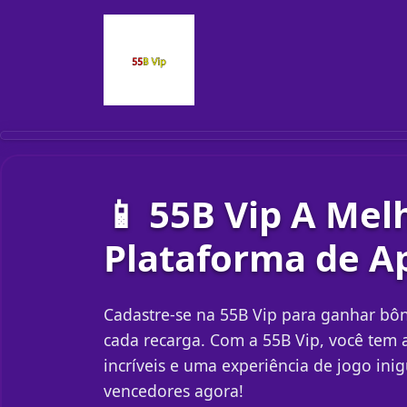
📱 55B Vip A Mel
Plataforma de A
Cadastre-se na 55B Vip para ganhar bô
cada recarga. Com a 55B Vip, você tem
incríveis e uma experiência de jogo inig
vencedores agora!