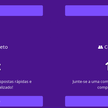
reto
👥 
t
espostas rápidas e
Junte-se a uma com
lizado!
compa
e