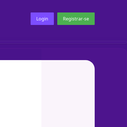
Login
Registrar-se