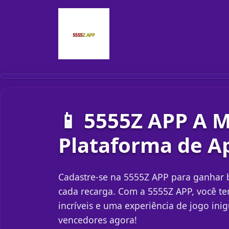
📱 5555Z APP A 
Plataforma de A
Cadastre-se na 5555Z APP para ganhar 
cada recarga. Com a 5555Z APP, você t
incríveis e uma experiência de jogo inig
vencedores agora!