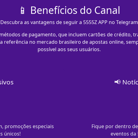
📱 Benefícios do Canal
Descubra as vantagens de seguir a 5555Z APP no Telegram
 métodos de pagamento, que incluem cartões de crédito, tra
a referência no mercado brasileiro de apostas online, sem
possível aos seus usuários.
sivos
📢 Notí
m, promoções especiais
Fique por dentro d
s únicos!
eventos da