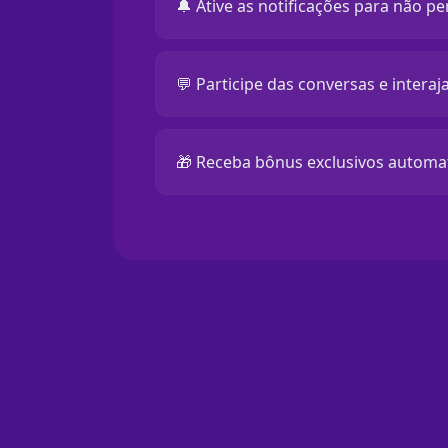
🔔 Ative as notificações para não p
💬 Participe das conversas e interaj
🎁 Receba bônus exclusivos autom