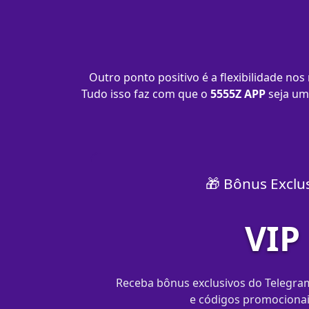
Outro ponto positivo é a flexibilidade nos
Tudo isso faz com que o
5555Z APP
seja um
🎁 Bônus Exclu
VIP
Receba bônus exclusivos do Telegra
e códigos promocionai