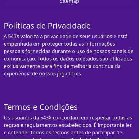
Sitemap
Políticas de Privacidade
A 543X valoriza a privacidade de seus usuários e está
empenhada em proteger todas as informações
pessoais fornecidas durante o uso de nossos canais de
comunicação. Todos os dados coletados são utilizados
exclusivamente para fins de melhoria contínua da
experiência de nossos jogadores.
Termos e Condições
Os usuários da 543X concordam em respeitar todas as
regras e regulamentos estabelecidos. É importante ler
e entender todos os termos antes de participar de