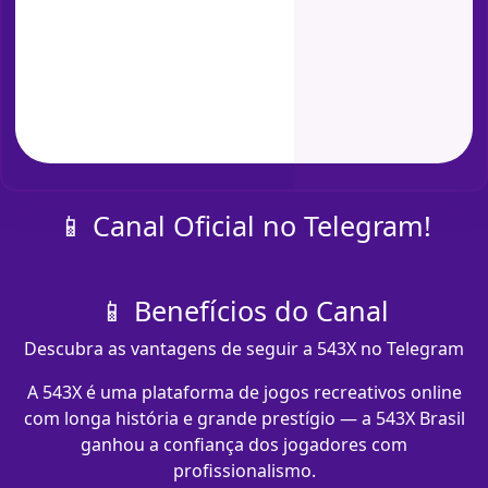
📱 Canal Oficial no Telegram!
📱 Benefícios do Canal
Descubra as vantagens de seguir a 543X no Telegram
A 543X é uma plataforma de jogos recreativos online
com longa história e grande prestígio — a 543X Brasil
ganhou a confiança dos jogadores com
profissionalismo.