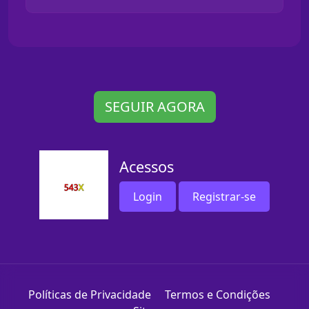
SEGUIR AGORA
Acessos
Login
Registrar-se
Políticas de Privacidade
Termos e Condições