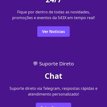
Fique por dentro de todas as novidades,
promoções e eventos da 543X em tempo real!
Ver Notícias
💬 Suporte Direto
Chat
Suporte direto via Telegram, respostas rápidas e
atendimento personalizado!