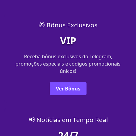
🎁 Bônus Exclusivos
VIP
Receba bônus exclusivos do Telegram,
promoções especiais e códigos promocionais
únicos!
Ver Bônus
📢 Notícias em Tempo Real
24/7