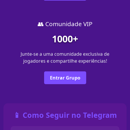
👥 Comunidade VIP
1000+
Junte-se a uma comunidade exclusiva de
jogadores e compartilhe experiências!
Entrar Grupo
📱 Como Seguir no Telegram