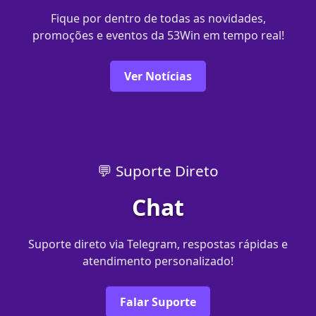
Fique por dentro de todas as novidades,
promoções e eventos da 53Win em tempo real!
Ver Notícias
💬 Suporte Direto
Chat
Suporte direto via Telegram, respostas rápidas e
atendimento personalizado!
Falar Suporte