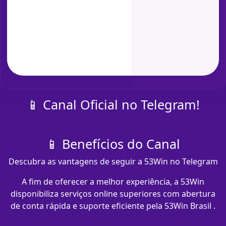
📱 Canal Oficial no Telegram!
📱 Benefícios do Canal
Descubra as vantagens de seguir a 53Win no Telegram
A fim de oferecer a melhor experiência, a 53Win
disponibiliza serviços online superiores com abertura
de conta rápida e suporte eficiente pela 53Win Brasil .