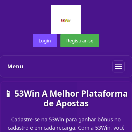
Login
Registrar-se
Menu
📱 53Win A Melhor Plataforma
de Apostas
Cadastre-se na 53Win para ganhar bônus no
cadastro e em cada recarga. Com a 53Win, você