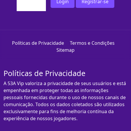
Login
Registrar-se
Políticas de Privacidade
Termos e Condições
Sitemap
Políticas de Privacidade
A 53A Vip valoriza a privacidade de seus usuários e está
empenhada em proteger todas as informações
pessoais fornecidas durante o uso de nossos canais de
comunicação. Todos os dados coletados são utilizados
exclusivamente para fins de melhoria contínua da
experiência de nossos jogadores.