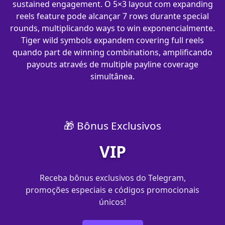
sustained engagement. O 5×3 layout com expanding
reels feature pode alcançar 7 rows durante special
rounds, multiplicando ways to win exponencialmente.
Tiger wild symbols expandem covering full reels
quando part de winning combinations, amplificando
payouts através de multiple payline coverage
simultânea.
🎁 Bônus Exclusivos
VIP
Receba bônus exclusivos do Telegram,
promoções especiais e códigos promocionais
únicos!