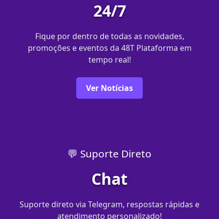
24/7
Fique por dentro de todas as novidades,
promoções e eventos da 48T Plataforma em
tempo real!
Ver Notícias
💬 Suporte Direto
Chat
Suporte direto via Telegram, respostas rápidas e
atendimento personalizado!