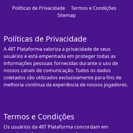
Políticas de Privacidade
Termos e Condições
Sitemap
Políticas de Privacidade
A 48T Plataforma valoriza a privacidade de seus
usuários e está empenhada em proteger todas as
informações pessoais fornecidas durante o uso de
nossos canais de comunicação. Todos os dados
coletados são utilizados exclusivamente para fins de
melhoria contínua da experiência de nossos jogadores.
Termos e Condições
Os usuários da 48T Plataforma concordam em