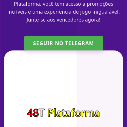
Plataforma, você tem acesso a promoções
incríveis e uma experiência de jogo inigualável.
Junte-se aos vencedores agora!
SEGUIR NO TELEGRAM