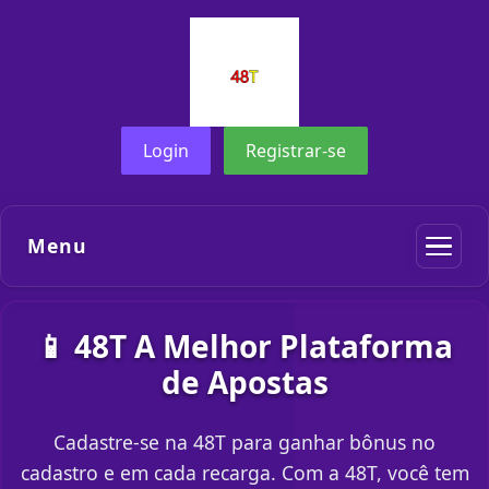
Login
Registrar-se
Menu
📱 48T A Melhor Plataforma
de Apostas
Cadastre-se na 48T para ganhar bônus no
cadastro e em cada recarga. Com a 48T, você tem