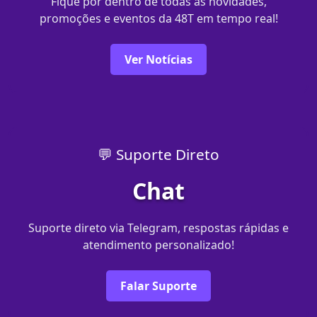
Fique por dentro de todas as novidades,
promoções e eventos da 48T em tempo real!
Ver Notícias
💬 Suporte Direto
Chat
Suporte direto via Telegram, respostas rápidas e
atendimento personalizado!
Falar Suporte