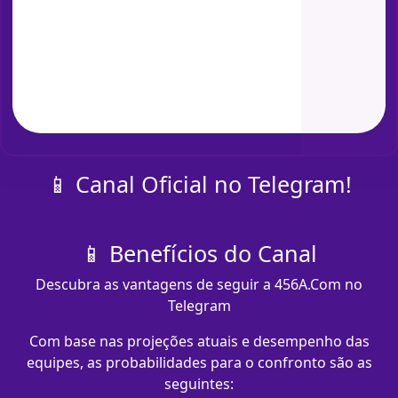
📱 Canal Oficial no Telegram!
📱 Benefícios do Canal
Descubra as vantagens de seguir a 456A.Com no
Telegram
Com base nas projeções atuais e desempenho das
equipes, as probabilidades para o confronto são as
seguintes: