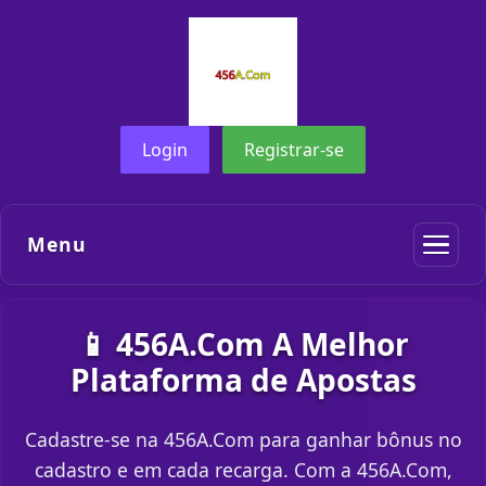
Login
Registrar-se
Menu
📱 456A.Com A Melhor
Plataforma de Apostas
Cadastre-se na 456A.Com para ganhar bônus no
cadastro e em cada recarga. Com a 456A.Com,