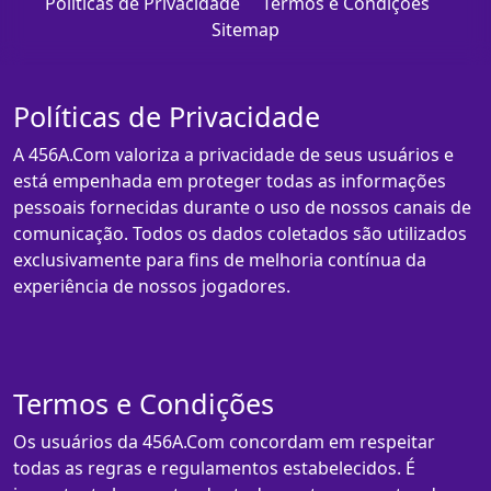
Políticas de Privacidade
Termos e Condições
Sitemap
Políticas de Privacidade
A 456A.Com valoriza a privacidade de seus usuários e
está empenhada em proteger todas as informações
pessoais fornecidas durante o uso de nossos canais de
comunicação. Todos os dados coletados são utilizados
exclusivamente para fins de melhoria contínua da
experiência de nossos jogadores.
Termos e Condições
Os usuários da 456A.Com concordam em respeitar
todas as regras e regulamentos estabelecidos. É