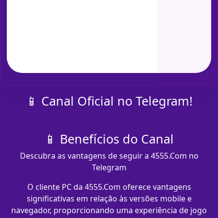
📱 Canal Oficial no Telegram!
📱 Benefícios do Canal
Descubra as vantagens de seguir a 4555.Com no
Telegram
O cliente PC da 4555.Com oferece vantagens
significativas em relação às versões mobile e
navegador, proporcionando uma experiência de jogo