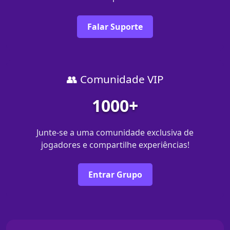
Falar Suporte
👥 Comunidade VIP
1000+
Junte-se a uma comunidade exclusiva de
jogadores e compartilhe experiências!
Entrar Grupo