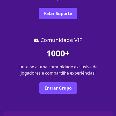
Falar Suporte
👥 Comunidade VIP
1000+
Junte-se a uma comunidade exclusiva de
jogadores e compartilhe experiências!
Entrar Grupo