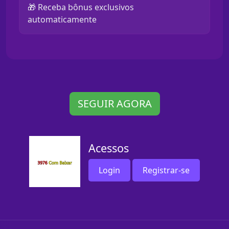
🎁 Receba bônus exclusivos
automaticamente
SEGUIR AGORA
Acessos
Login
Registrar-se