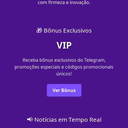
com firmeza e inovação.
🎁 Bônus Exclusivos
VIP
Receba bônus exclusivos do Telegram,
promoções especiais e códigos promocionais
únicos!
Ver Bônus
📢 Notícias em Tempo Real