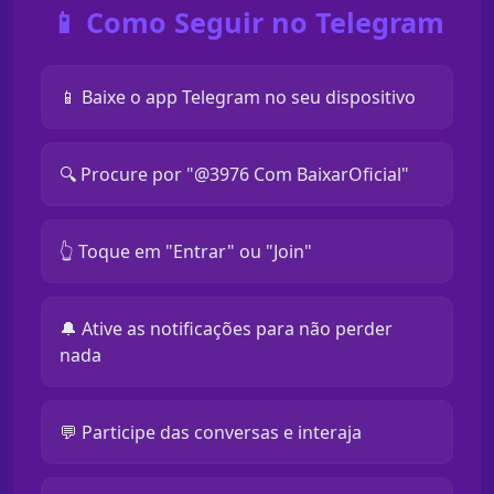
📱 Como Seguir no Telegram
📱 Baixe o app Telegram no seu dispositivo
🔍 Procure por "@3976 Com BaixarOficial"
👆 Toque em "Entrar" ou "Join"
🔔 Ative as notificações para não perder
nada
💬 Participe das conversas e interaja