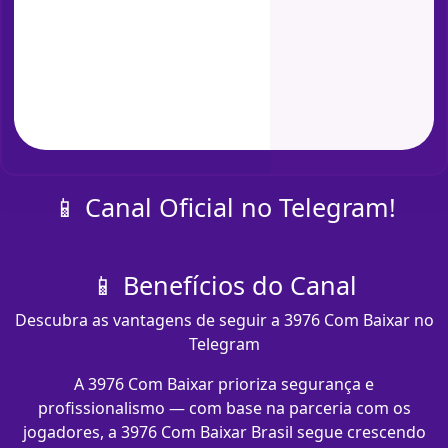
📱 Canal Oficial no Telegram!
📱 Benefícios do Canal
Descubra as vantagens de seguir a 3976 Com Baixar no
Telegram
A 3976 Com Baixar prioriza segurança e
profissionalismo — com base na parceria com os
jogadores, a 3976 Com Baixar Brasil segue crescendo