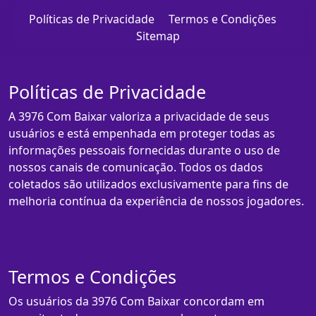
Políticas de Privacidade
Termos e Condições
Sitemap
Políticas de Privacidade
A 3976 Com Baixar valoriza a privacidade de seus
usuários e está empenhada em proteger todas as
informações pessoais fornecidas durante o uso de
nossos canais de comunicação. Todos os dados
coletados são utilizados exclusivamente para fins de
melhoria contínua da experiência de nossos jogadores.
Termos e Condições
Os usuários da 3976 Com Baixar concordam em