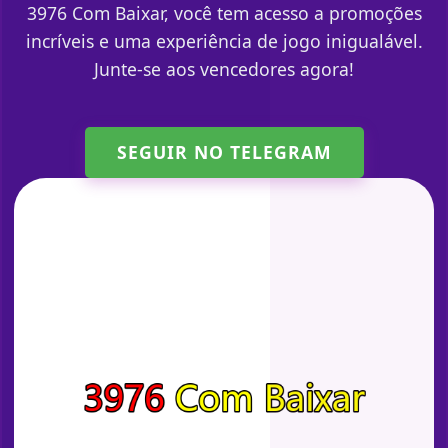
3976 Com Baixar, você tem acesso a promoções
incríveis e uma experiência de jogo inigualável.
Junte-se aos vencedores agora!
SEGUIR NO TELEGRAM