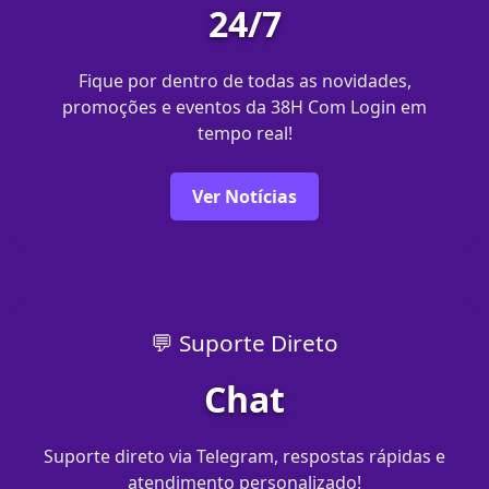
24/7
Fique por dentro de todas as novidades,
promoções e eventos da 38H Com Login em
tempo real!
Ver Notícias
💬 Suporte Direto
Chat
Suporte direto via Telegram, respostas rápidas e
atendimento personalizado!