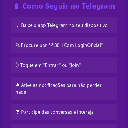
📱 Como Seguir no Telegram
📱 Baixe o app Telegram no seu dispositivo
🔍 Procure por "@38H Com LoginOficial"
👆 Toque em "Entrar" ou "Join"
🔔 Ative as notificações para não perder
nada
💬 Participe das conversas e interaja