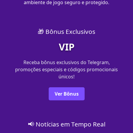
ambiente de jogo seguro e protegido.
🎁 Bônus Exclusivos
VIP
Receba bônus exclusivos do Telegram,
promoções especiais e códigos promocionais
únicos!
Ver Bônus
📢 Notícias em Tempo Real