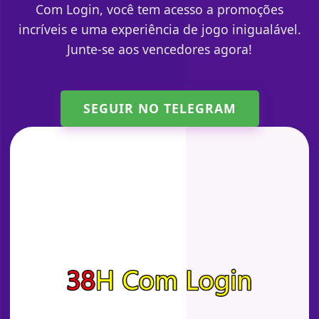
Com Login, você tem acesso a promoções
incríveis e uma experiência de jogo inigualável.
Junte-se aos vencedores agora!
SEGUIR NO TELEGRAM