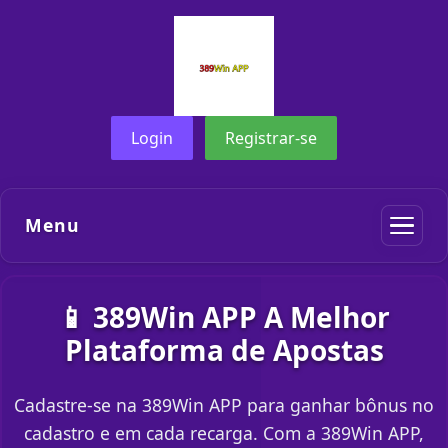
Login
Registrar-se
Menu
📱 389Win APP A Melhor
Plataforma de Apostas
Cadastre-se na 389Win APP para ganhar bônus no
cadastro e em cada recarga. Com a 389Win APP,