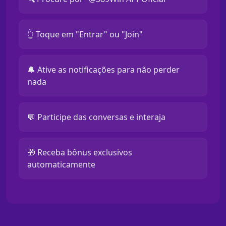
👆 Toque em "Entrar" ou "Join"
🔔 Ative as notificações para não perder
nada
💬 Participe das conversas e interaja
🎁 Receba bônus exclusivos
automaticamente