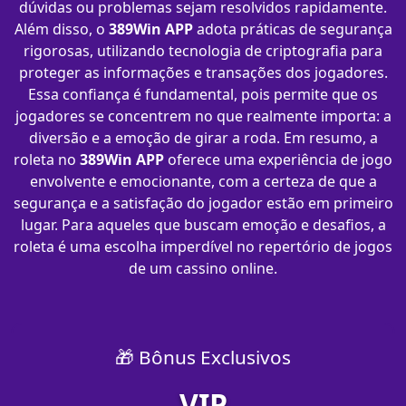
dúvidas ou problemas sejam resolvidos rapidamente.
Além disso, o
389Win APP
adota práticas de segurança
rigorosas, utilizando tecnologia de criptografia para
proteger as informações e transações dos jogadores.
Essa confiança é fundamental, pois permite que os
jogadores se concentrem no que realmente importa: a
diversão e a emoção de girar a roda. Em resumo, a
roleta no
389Win APP
oferece uma experiência de jogo
envolvente e emocionante, com a certeza de que a
segurança e a satisfação do jogador estão em primeiro
lugar. Para aqueles que buscam emoção e desafios, a
roleta é uma escolha imperdível no repertório de jogos
de um cassino online.
🎁 Bônus Exclusivos
VIP