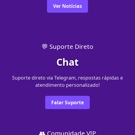
Ver Notícias
💬 Suporte Direto
Chat
Suporte direto via Telegram, respostas rápidas e
atendimento personalizado!
Falar Suporte
👥 Comunidade VIP