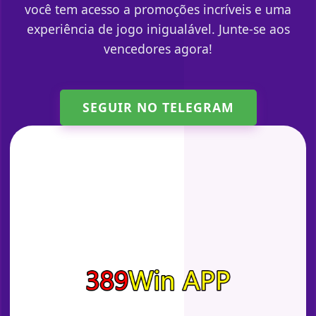
você tem acesso a promoções incríveis e uma
experiência de jogo inigualável. Junte-se aos
vencedores agora!
SEGUIR NO TELEGRAM